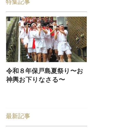
特集記事
令和８年保戸島夏祭り〜お
『保戸フラ』
神輿お下りなさる〜
集！
最新記事