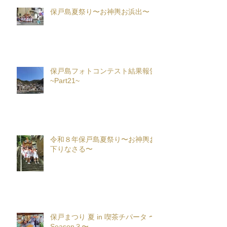
保戸島夏祭り〜お神輿お浜出〜
保戸島フォトコンテスト結果報告
~Part21~
令和８年保戸島夏祭り〜お神輿お
下りなさる〜
保戸まつり 夏 in 喫茶チパータ 〜
Season３〜