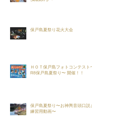
保戸島夏祭り花火大会
ＨＯＴ保戸島フォトコンテスト〜
R8保戸島夏祭り〜 開催！！
保戸島夏祭り〜お神輿音頭口説き
練習用動画〜