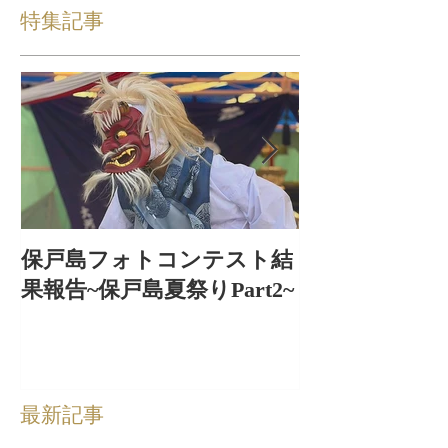
特集記事
保戸島フォトコンテスト結
保戸島夏祭り
果報告~保戸島夏祭りPart2~
出〜
最新記事