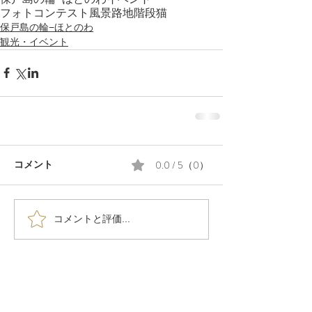
フォトコンテスト
風景
路地
階段
猫
保戸島の輪−ほとのわ
観光・イベント
0.0 / 5（0）
コメント
コメントと評価...