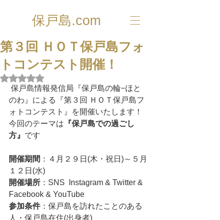
保戸島.com
第３回 ＨＯＴ保戸島フォ
トコンテスト開催！
5つ星のうちNaNと評価されています。
 保戸島情報発信局『保戸島の輪−ほと
のわ』による『第３回 ＨＯＴ保戸島フ
ォトコンテスト』を開催いたします！
今回のテーマは
『保戸島での過ごし
方』
です
開催期間
：４月２９日(木・祝日)～５月
１２日(水)
開催場所
：SNS  Instagram & Twitter & 
Facebook & YouTube
参加条件
：保戸島を訪れたことのある
人・保戸島在住(出身者)