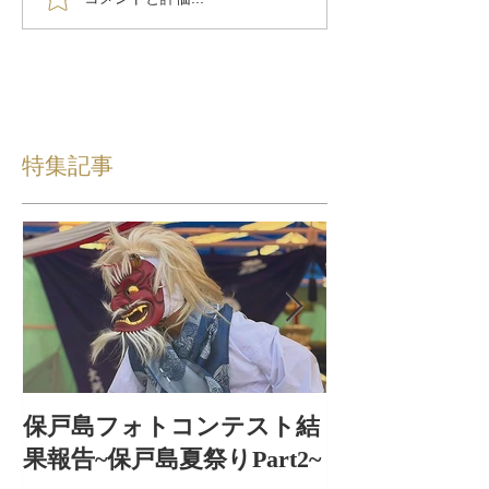
特集記事
保戸島フォトコンテスト結
保戸島夏祭り
果報告~保戸島夏祭りPart2~
出〜