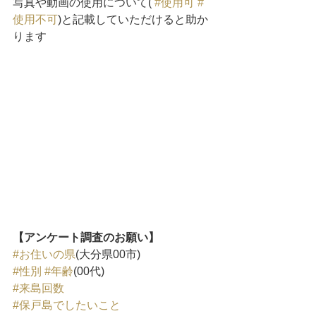
写真や動画の使用について( 
#使用可
#
使用不可
)と記載していただけると助か
ります
【アンケート調査のお願い】
#お住いの県
(大分県00市) 
#性別
#年齢
(00代) 
#来島回数
#保戸島でしたいこと