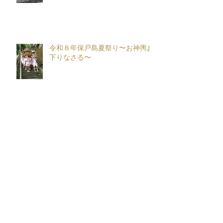
令和８年保戸島夏祭り〜お神輿お
下りなさる〜
保戸まつり 夏 in 喫茶チパータ 〜
Season３〜
保戸島夏祭り花火大会