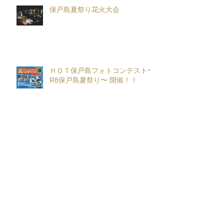
保戸島夏祭り花火大会
ＨＯＴ保戸島フォトコンテスト〜
R8保戸島夏祭り〜 開催！！
保戸島夏祭り〜お神輿音頭口説き
練習用動画〜
保戸まつり夏 in 喫茶チパータ
~Season３~開催！！