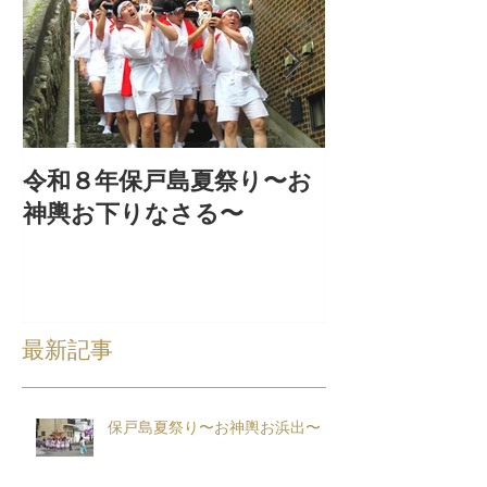
令和８年保戸島夏祭り〜お
『保戸フラ』
神輿お下りなさる〜
集！
最新記事
保戸島夏祭り〜お神輿お浜出〜