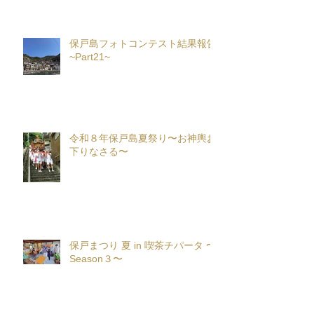
保戸島フォトコンテスト結果報告
~Part21~
令和８年保戸島夏祭り〜お神輿お
下りなさる〜
保戸まつり 夏 in 喫茶チパータ 〜
Season３〜