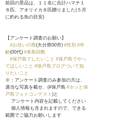
前回の景品は、１１名に合計ハマチ１
８匹、アオリイカ８匹贈りました(５月
に釣れる魚の目安)
【アンケート調査のお願い】
#お住いの県
(大分県00市) 
#性別
#年
齢
(00代) 
#来島回数
#保戸島でしたいこと
#保戸島でやっ
てほしいこと
#保戸島ブログついて知
りたいこと
※：アンケート調査のみ参加の方は、
適当な写真を載せ、(#保戸島 
#ホッと保
戸島フォトコンテスト
)と
     アンケート内容を記載してください
     個人情報も含まれますので、できる
範囲でご協力お願いします