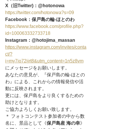
X（旧Twitter)：@hotonowa
https://twitter.com/hotonowa?s=09
Facebook：保戸島の輪‐ほとのわ
https://www.facebook.com/profile.php?
id=100063332733718
Instagram：@hotojima_massan
https://www.instagram.com/invites/conta
ct/?
i=my7io72ijrt8&utm_content=1n5z8vm
にメッセージをお願いします。
あなたの意見が、『保戸島の輪‐ほとの
わ』による、これからの情報発信や活
動に反映されます。
更には、保戸島をより良くするための
助けとなります。
ご協力よろしくお願い致します。
＊ フォトコンテスト参加者の中から数
名に、景品として《
保戸島産 海の幸
》