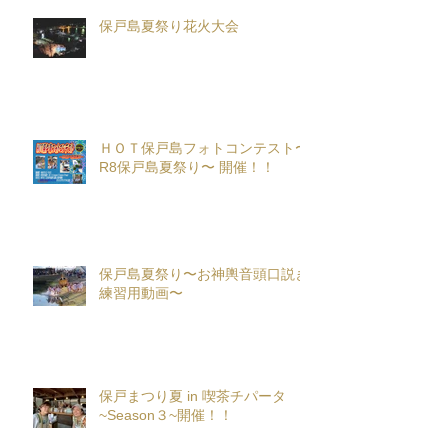
保戸島夏祭り花火大会
ＨＯＴ保戸島フォトコンテスト〜
R8保戸島夏祭り〜 開催！！
保戸島夏祭り〜お神輿音頭口説き
練習用動画〜
保戸まつり夏 in 喫茶チパータ
~Season３~開催！！