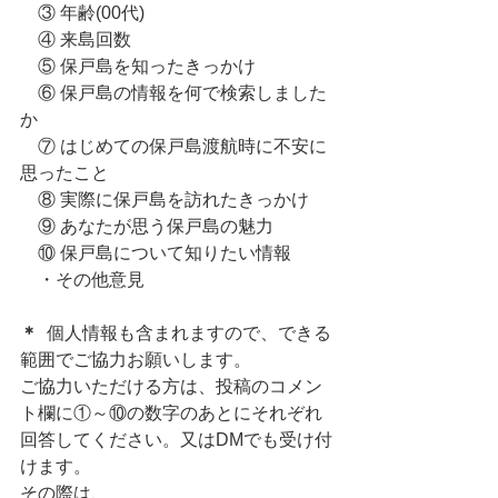
　③ 年齢(00代) 
　④ 来島回数 
　⑤ 保戸島を知ったきっかけ
　⑥ 保戸島の情報を何で検索しました
か
　⑦ はじめての保戸島渡航時に不安に
思ったこと
　⑧ 実際に保戸島を訪れたきっかけ
　⑨ あなたが思う保戸島の魅力
　⑩ 保戸島について知りたい情報
　・その他意見
＊
  個人情報も含まれますので、できる
範囲でご協力お願いします。
ご協力いただける方は、投稿のコメン
ト欄に①～⑩の数字のあとにそれぞれ
回答してください。又はDMでも受け付
けます。
その際は、