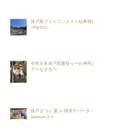
保戸島フォトコンテスト結果報告
~Part21~
令和８年保戸島夏祭り〜お神輿お
下りなさる〜
保戸まつり 夏 in 喫茶チパータ 〜
Season３〜