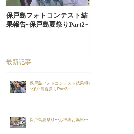
保戸島フォトコンテスト結
保戸島夏祭り
果報告~保戸島夏祭りPart2~
出〜
最新記事
保戸島フォトコンテスト結果報告
~保戸島夏祭りPart2~
保戸島夏祭り〜お神輿お浜出〜