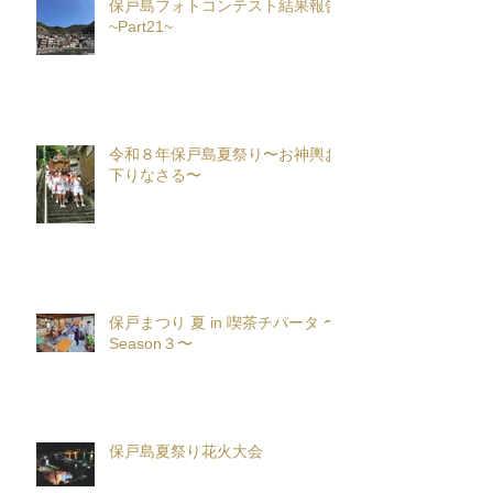
保戸島フォトコンテスト結果報告
~Part21~
令和８年保戸島夏祭り〜お神輿お
下りなさる〜
保戸まつり 夏 in 喫茶チパータ 〜
Season３〜
保戸島夏祭り花火大会