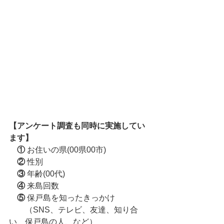
【アンケート調査も同時に実施してい
ます】
①
 お住いの県(00県00市) 
②
 性別 
③
 年齢(00代) 
④
 来島回数 
⑤
 保戸島を知ったきっかけ
　　（SNS、テレビ、友達、知り合
い、保戸島の人、など）