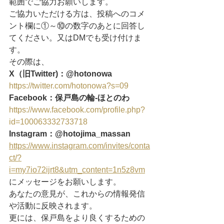
範囲でご協力お願いします。
ご協力いただける方は、投稿へのコメ
ント欄に①～⑩の数字のあとに回答し
てください。又はDMでも受け付けま
す。
その際は、
X（旧Twitter)：@hotonowa
https://twitter.com/hotonowa?s=09
Facebook：保戸島の輪‐ほとのわ
https://www.facebook.com/profile.php?
id=100063332733718
Instagram：@hotojima_massan
https://www.instagram.com/invites/conta
ct/?
i=my7io72ijrt8&utm_content=1n5z8vm
にメッセージをお願いします。
あなたの意見が、これからの情報発信
や活動に反映されます。
更には、保戸島をより良くするための