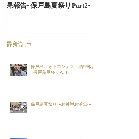
果報告~保戸島夏祭りPart2~
出〜
最新記事
保戸島フォトコンテスト結果報告
~保戸島夏祭りPart2~
保戸島夏祭り〜お神輿お浜出〜