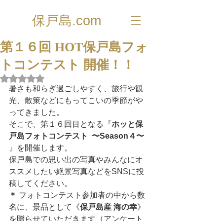
保戸島.com
第１６回 HOT保戸島フォ
トコンテスト 開催！！
5つ星のうちNaNと評価されています。
暑さも和らぎ過ごしやすく、旅行や観
光、散策などにもってこいの季節がや
ってきました。
そこで、第１６回目となる『
ホッと保
戸島フォトコンテスト  〜Season４〜 
』を開催します。
保戸島での思い出の写真やみんなにオ
ススメしたい絶景写真などをSNSに投
稿してください。
＊
 フォトコンテスト参加者の中から数
名に、景品として《
保戸島産 海の幸
》
を贈らせていただきます（アンケート