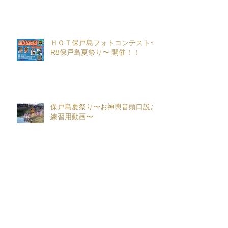
ＨＯＴ保戸島フォトコンテスト〜
R8保戸島夏祭り〜 開催！！
保戸島夏祭り〜お神輿音頭口説き
練習用動画〜
保戸まつり夏 in 喫茶チパータ
~Season３~開催！！