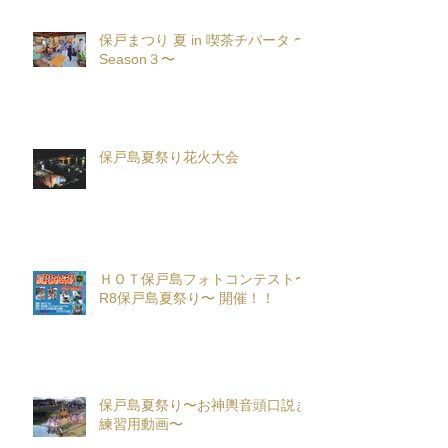
保戸まつり 夏 in 喫茶チパータ 〜
Season３〜
保戸島夏祭り花火大会
ＨＯＴ保戸島フォトコンテスト〜
R8保戸島夏祭り〜 開催！！
保戸島夏祭り〜お神輿音頭口説き
練習用動画〜