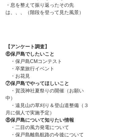
・息を整えて振り返ったその先
は、、、（階段を登って見た風景）
【アンケート調査】
⑥保戸島でしたいこと
　・保戸島CMコンテスト
　・卒業旅行イベント
　・お花見
⑦保戸島でやってほしいこと
　・賀茂神社夏祭りの開催（お願い
中）
　・遠見山の草刈り＆登山道整備（３
月に個人で実施予定）
⑧保戸島について知りたい情報
　・二目の風力発電について
　・保戸島離島航路の今後について