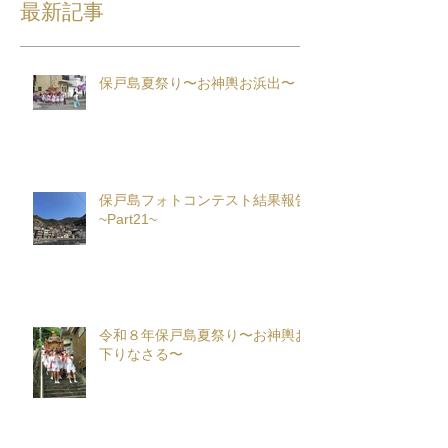
最新記事
保戸島夏祭り〜お神輿お浜出〜
保戸島フォトコンテスト結果報告
~Part21~
令和８年保戸島夏祭り〜お神輿お
下りなさる〜