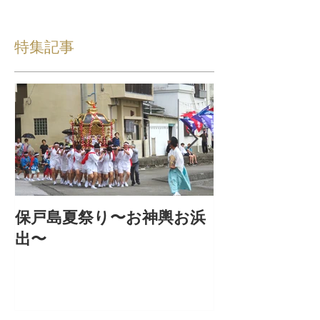
特集記事
保戸島夏祭り〜お神輿お浜
『保戸フラ』
出〜
集！