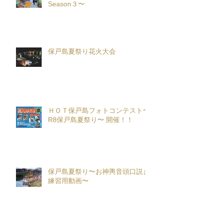
Season３〜
保戸島夏祭り花火大会
ＨＯＴ保戸島フォトコンテスト〜
R8保戸島夏祭り〜 開催！！
保戸島夏祭り〜お神輿音頭口説き
練習用動画〜