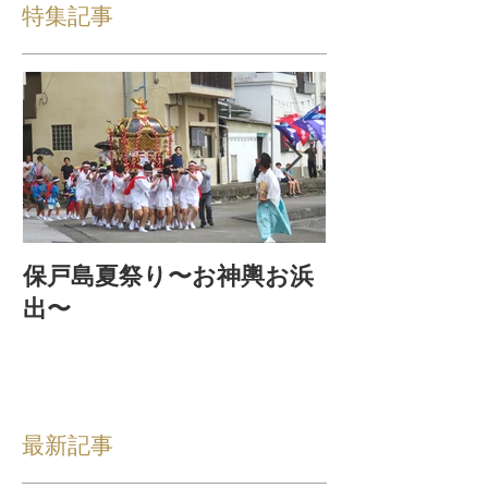
特集記事
保戸島夏祭り〜お神輿お浜
『保戸フラ』
出〜
集！
最新記事