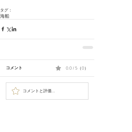
タグ：
海
船
0.0 / 5（0）
コメント
コメントと評価...