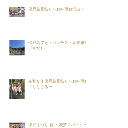
保戸島夏祭り〜お神輿お浜出〜
保戸島フォトコンテスト結果報告
~Part21~
令和８年保戸島夏祭り〜お神輿お
下りなさる〜
保戸まつり 夏 in 喫茶チパータ 〜