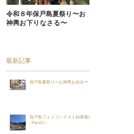
令和８年保戸島夏祭り〜お
『保戸フラ』
神輿お下りなさる〜
集！
最新記事
保戸島夏祭り〜お神輿お浜出〜
保戸島フォトコンテスト結果報告
~Part21~