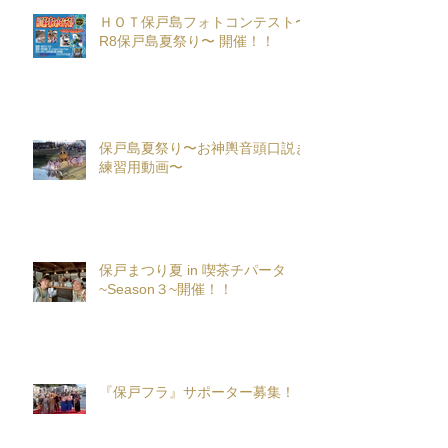
ＨＯＴ保戸島フォトコンテスト〜
R8保戸島夏祭り〜 開催！！
保戸島夏祭り〜お神輿音頭口説き
練習用動画〜
保戸まつり夏 in 喫茶チパータ
~Season３~開催！！
『保戸フラ』サポーター募集！