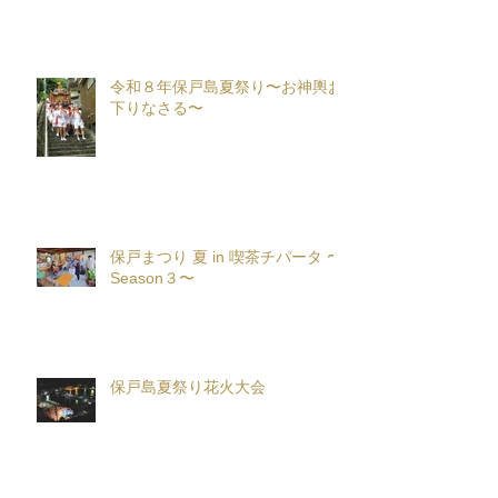
令和８年保戸島夏祭り〜お神輿お
下りなさる〜
保戸まつり 夏 in 喫茶チパータ 〜
Season３〜
保戸島夏祭り花火大会