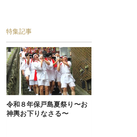
特集記事
令和８年保戸島夏祭り〜お
『保戸フラ』
神輿お下りなさる〜
集！