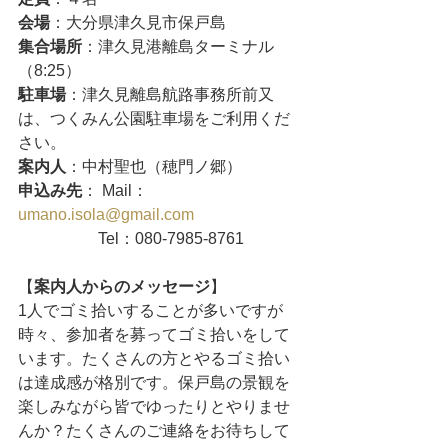
会場
：大分県津久見市保戸島
集合場所
：津久見港離島ターミナル
（8:25）
駐車場
：津久見離島航路事務所前又
は、つくみん公園駐車場をご利用くだ
さい。
案内人
：中村聖也（穂門ノ郷）
申込み先
： Mail： 
umano.isola@gmail.com
　　　　　Tel：080-7985-8761
【
案内人からのメッセージ
】
1人でゴミ拾いすることが多いですが
時々、参加者を募ってゴミ拾いをして
います。たくさんの方とやるゴミ拾い
は達成感が格別です。保戸島の景観を
楽しみながら皆でゆったりとやりませ
んか？たくさんのご連絡をお待ちして