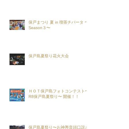
保戸まつり 夏 in 喫茶チパータ 〜
Season３〜
保戸島夏祭り花火大会
ＨＯＴ保戸島フォトコンテスト〜
R8保戸島夏祭り〜 開催！！
保戸島夏祭り〜お神輿音頭口説き