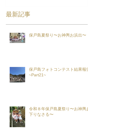
最新記事
保戸島夏祭り〜お神輿お浜出〜
保戸島フォトコンテスト結果報告
~Part21~
令和８年保戸島夏祭り〜お神輿お
下りなさる〜