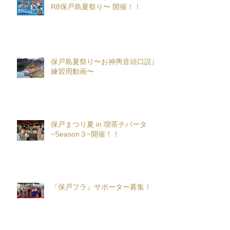
R8保戸島夏祭り〜 開催！！
保戸島夏祭り〜お神輿音頭口説き
練習用動画〜
保戸まつり夏 in 喫茶チパータ
~Season３~開催！！
『保戸フラ』サポーター募集！