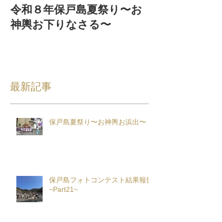
令和８年保戸島夏祭り〜お
『保戸フラ』
神輿お下りなさる〜
集！
最新記事
保戸島夏祭り〜お神輿お浜出〜
保戸島フォトコンテスト結果報告
~Part21~