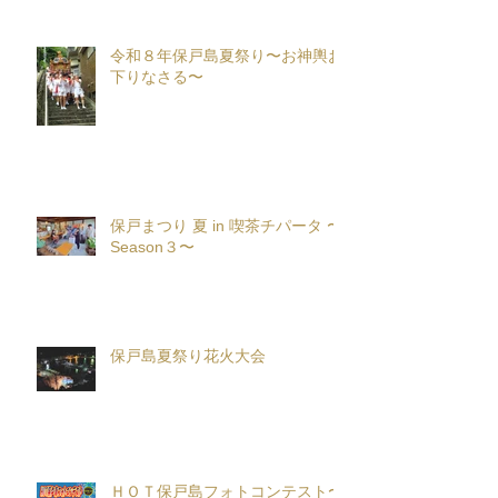
令和８年保戸島夏祭り〜お神輿お
下りなさる〜
保戸まつり 夏 in 喫茶チパータ 〜
Season３〜
保戸島夏祭り花火大会
ＨＯＴ保戸島フォトコンテスト〜