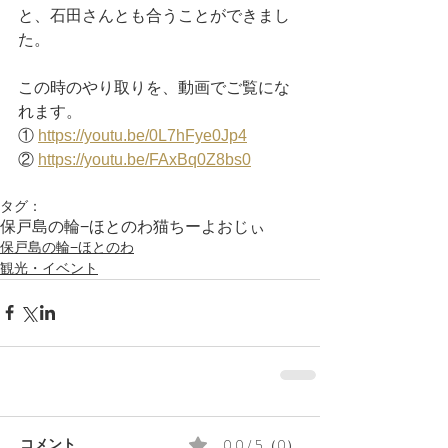
と、石田さんとも合うことができまし
た。
この時のやり取りを、動画でご覧にな
れます。
① 
https://youtu.be/0L7hFye0Jp4
② 
https://youtu.be/FAxBq0Z8bs0
タグ：
保戸島の輪−ほとのわ
猫
ちーよおじぃ
保戸島の輪−ほとのわ
観光・イベント
0.0 / 5（0）
コメント