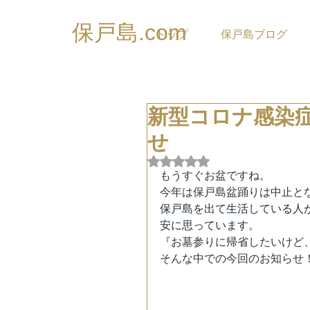
保戸島.com
トップ
保戸島ブログ
新型コロナ感染
せ
5つ星のうちNaNと評価され
もうすぐお盆ですね。
今年は保戸島盆踊りは中止と
保戸島を出て生活している人
安に思っています。
『お墓参りに帰省したいけど
そんな中での今回のお知らせ