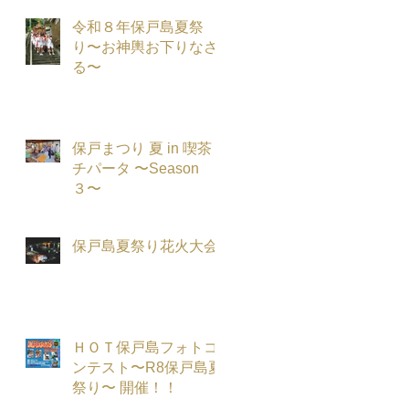
令和８年保戸島夏祭
り〜お神輿お下りなさ
る〜
保戸まつり 夏 in 喫茶
チパータ 〜Season
３〜
保戸島夏祭り花火大会
ＨＯＴ保戸島フォトコ
ンテスト〜R8保戸島夏
祭り〜 開催！！