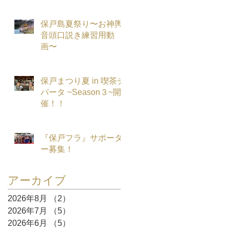
保戸島夏祭り〜お神輿
音頭口説き練習用動
画〜
保戸まつり夏 in 喫茶チ
パータ ~Season３~開
催！！
『保戸フラ』サポータ
ー募集！
アーカイブ
2026年8月
（2）
2件の記事
2026年7月
（5）
5件の記事
2026年6月
（5）
5件の記事