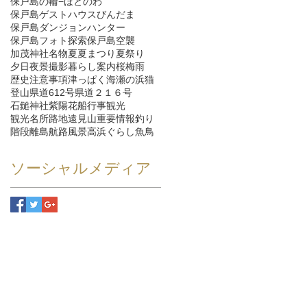
保戸島の輪−ほとのわ
保戸島ゲストハウスびんだま
保戸島ダンジョンハンター
保戸島フォト探索
保戸島空襲
加茂神社
名物
夏
夏まつり
夏祭り
夕日
夜景
撮影
暮らし
案内
桜
梅雨
歴史
注意事項
津っぱく
海
瀬の浜
猫
登山
県道612号
県道２１６号
石鎚神社
紫陽花
船
行事
観光
観光名所
路地
遠見山
重要情報
釣り
階段
離島航路
風景
高浜ぐらし
魚
鳥
ソーシャルメディア