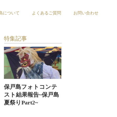
島について
よくあるご質問
お問い合わせ
特集記事
保戸島フォトコンテ
保戸島夏祭り〜お神
スト結果報告~保戸島
輿お浜出〜
夏祭りPart2~