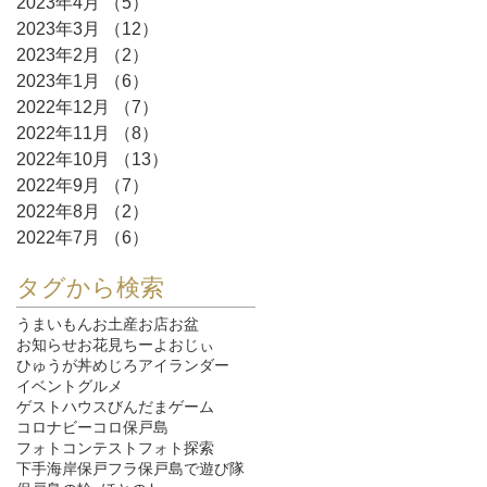
2023年4月
（5）
5件の記事
2023年3月
（12）
12件の記事
2023年2月
（2）
2件の記事
2023年1月
（6）
6件の記事
2022年12月
（7）
7件の記事
2022年11月
（8）
8件の記事
2022年10月
（13）
13件の記事
2022年9月
（7）
7件の記事
2022年8月
（2）
2件の記事
2022年7月
（6）
6件の記事
タグから検索
うまいもん
お土産
お店
お盆
お知らせ
お花見
ちーよおじぃ
ひゅうが丼
めじろ
アイランダー
イベント
グルメ
ゲストハウスびんだま
ゲーム
コロナ
ビーコロ保戸島
フォトコンテスト
フォト探索
下手海岸
保戸フラ
保戸島で遊び隊