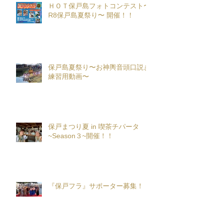
ＨＯＴ保戸島フォトコンテスト〜
R8保戸島夏祭り〜 開催！！
保戸島夏祭り〜お神輿音頭口説き
練習用動画〜
保戸まつり夏 in 喫茶チパータ
~Season３~開催！！
『保戸フラ』サポーター募集！