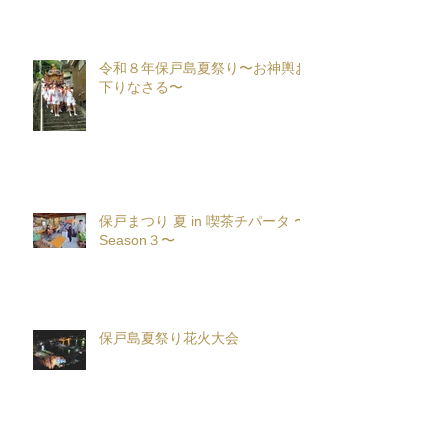
令和８年保戸島夏祭り〜お神輿お
下りなさる〜
保戸まつり 夏 in 喫茶チパータ 〜
Season３〜
保戸島夏祭り花火大会