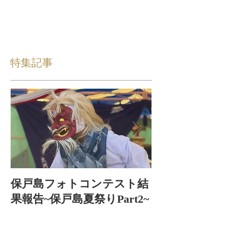
特集記事
保戸島フォトコンテスト結
保戸島夏祭り
果報告~保戸島夏祭りPart2~
出〜