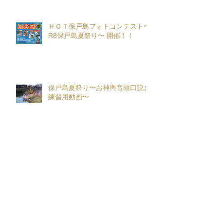
ＨＯＴ保戸島フォトコンテスト〜
R8保戸島夏祭り〜 開催！！
保戸島夏祭り〜お神輿音頭口説き
練習用動画〜
保戸まつり夏 in 喫茶チパータ
~Season３~開催！！
『保戸フラ』サポーター募集！