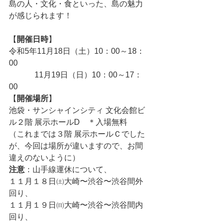
島の人・文化・食といった、島の魅力
が感じられます！
【
開催日時
】
令和5年11月18日（土）10：00～18：
00
　　　 11月19日（日）10：00～17：
00
【
開催場所
】
池袋・サンシャインシティ 文化会館ビ
ル２階 展示ホールD　＊入場無料
（これまでは３階 展示ホールＣでした
が、今回は場所が違いますので、お間
違えのないように）
注意
：山手線運休について、
１１月１８日㈯大崎〜渋谷〜渋谷間外
回り、
１１月１９日㈰大崎〜渋谷〜渋谷間内
回り、