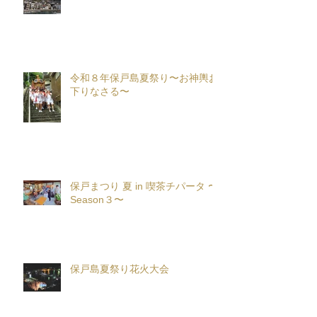
令和８年保戸島夏祭り〜お神輿お
下りなさる〜
保戸まつり 夏 in 喫茶チパータ 〜
Season３〜
保戸島夏祭り花火大会