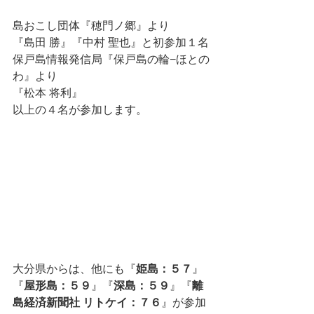
島おこし団体『穂門ノ郷』より
『島田 勝』『中村 聖也』と初参加１名
保戸島情報発信局『保戸島の輪−ほとの
わ』より
『松本 将利』
以上の４名が参加します。
大分県からは、他にも『
姫島：５７
』
『
屋形島：５９
』『
深島：５９
』『
離
島経済新聞社 リトケイ：７６
』が参加