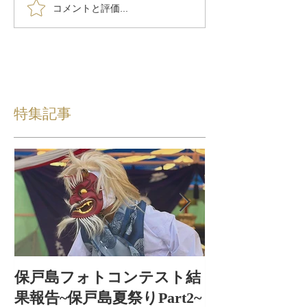
コメントと評価...
特集記事
保戸島フォトコンテスト結
保戸島夏祭り
果報告~保戸島夏祭りPart2~
出〜