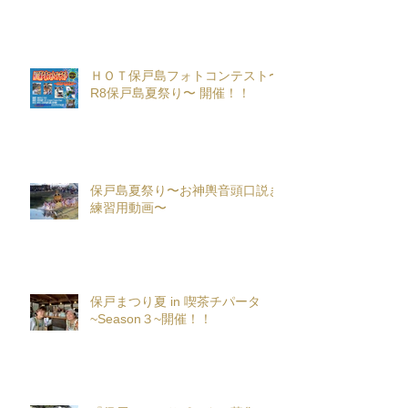
ＨＯＴ保戸島フォトコンテスト〜
R8保戸島夏祭り〜 開催！！
保戸島夏祭り〜お神輿音頭口説き
練習用動画〜
保戸まつり夏 in 喫茶チパータ
~Season３~開催！！