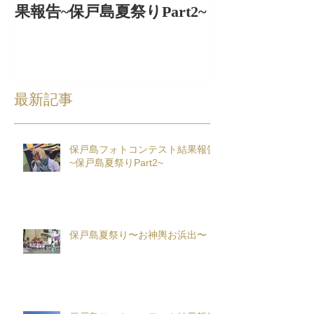
果報告~保戸島夏祭りPart2~
出〜
最新記事
保戸島フォトコンテスト結果報告
~保戸島夏祭りPart2~
保戸島夏祭り〜お神輿お浜出〜