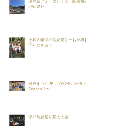
保戸島フォトコンテスト結果報告
~Part21~
令和８年保戸島夏祭り〜お神輿お
下りなさる〜
保戸まつり 夏 in 喫茶チパータ 〜
Season３〜
保戸島夏祭り花火大会