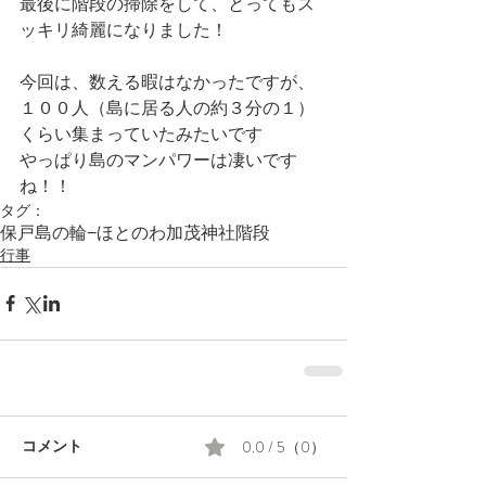
最後に階段の掃除をして、とってもス
ッキリ綺麗になりました！
今回は、数える暇はなかったですが、
１００人（島に居る人の約３分の１）
くらい集まっていたみたいです
やっぱり島のマンパワーは凄いです
ね！！
タグ：
保戸島の輪−ほとのわ
加茂神社
階段
行事
0.0 / 5（0）
コメント