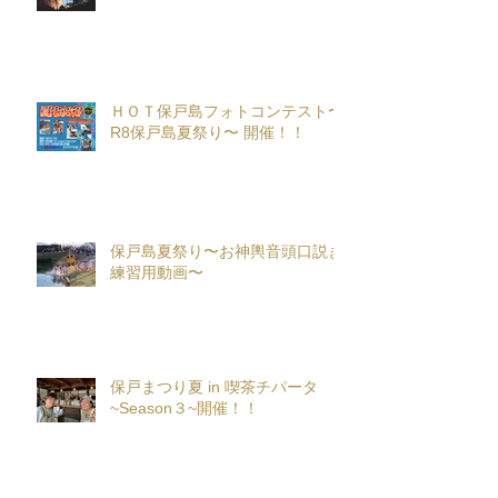
ＨＯＴ保戸島フォトコンテスト〜
R8保戸島夏祭り〜 開催！！
保戸島夏祭り〜お神輿音頭口説き
練習用動画〜
保戸まつり夏 in 喫茶チパータ
~Season３~開催！！