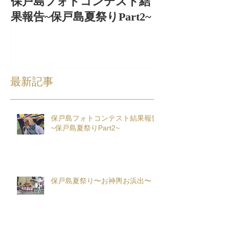
保戸島フォトコンテスト結
保戸島夏祭り
果報告~保戸島夏祭りPart2~
出〜
最新記事
保戸島フォトコンテスト結果報告
~保戸島夏祭りPart2~
保戸島夏祭り〜お神輿お浜出〜