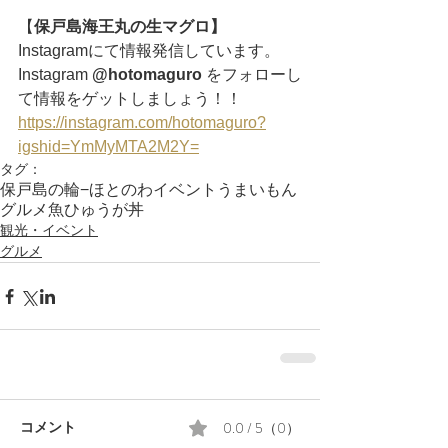
【
保戸島海王丸の生マグロ】
Instagramにて情報発信しています。
Instagram 
@hotomaguro
 をフォローし
て情報をゲットしましょう！！
https://instagram.com/hotomaguro?
igshid=YmMyMTA2M2Y=
タグ：
保戸島の輪−ほとのわ
イベント
うまいもん
グルメ
魚
ひゅうが丼
観光・イベント
グルメ
0.0 / 5（0）
コメント