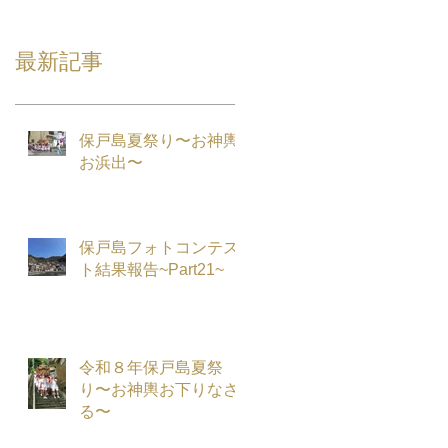
最新記事
保戸島夏祭り〜お神輿
お浜出〜
保戸島フォトコンテス
ト結果報告~Part21~
令和８年保戸島夏祭
り〜お神輿お下りなさ
る〜