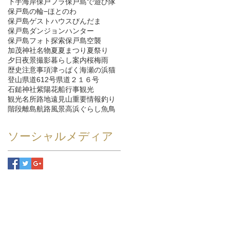
下手海岸
保戸フラ
保戸島で遊び隊
保戸島の輪−ほとのわ
保戸島ゲストハウスびんだま
保戸島ダンジョンハンター
保戸島フォト探索
保戸島空襲
加茂神社
名物
夏
夏まつり
夏祭り
夕日
夜景
撮影
暮らし
案内
桜
梅雨
歴史
注意事項
津っぱく
海
瀬の浜
猫
登山
県道612号
県道２１６号
石鎚神社
紫陽花
船
行事
観光
観光名所
路地
遠見山
重要情報
釣り
階段
離島航路
風景
高浜ぐらし
魚
鳥
ソーシャルメディア