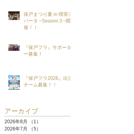
保戸まつり夏 in 喫茶チ
パータ ~Season３~開
催！！
『保戸フラ』サポータ
ー募集！
『保戸フラ2026』出演
チーム募集！！
アーカイブ
2026年8月
（1）
1件の記事
2026年7月
（5）
5件の記事