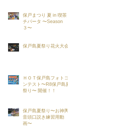
保戸まつり 夏 in 喫茶
チパータ 〜Season
３〜
保戸島夏祭り花火大会
ＨＯＴ保戸島フォトコ
ンテスト〜R8保戸島夏
祭り〜 開催！！
保戸島夏祭り〜お神輿
音頭口説き練習用動
画〜