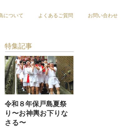
島について
よくあるご質問
お問い合わせ
特集記事
令和８年保戸島夏祭
『保戸フラ』サポー
り〜お神輿お下りな
ター募集！
さる〜