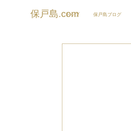
保戸島.com
トップ
保戸島ブログ