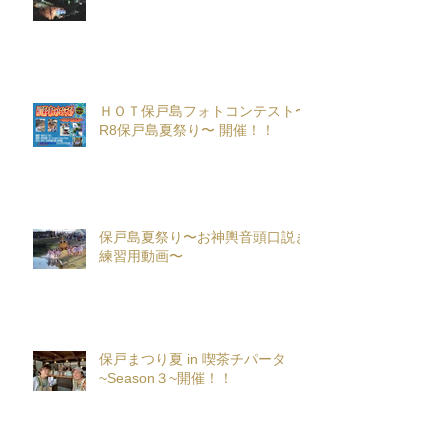
ＨＯＴ保戸島フォトコンテスト〜
R8保戸島夏祭り〜 開催！！
保戸島夏祭り〜お神輿音頭口説き
練習用動画〜
保戸まつり夏 in 喫茶チパータ
~Season３~開催！！