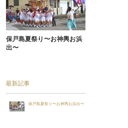
保戸島夏祭り〜お神輿お浜
『保戸フラ』
出〜
集！
最新記事
保戸島夏祭り〜お神輿お浜出〜