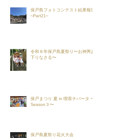
保戸島フォトコンテスト結果報告
~Part21~
令和８年保戸島夏祭り〜お神輿お
下りなさる〜
保戸まつり 夏 in 喫茶チパータ 〜
Season３〜
保戸島夏祭り花火大会