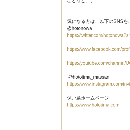
などなど、、、
気になる方は、以下のSNSを
@hotonowa
https://twitter.com/hotonowa?
https://www.facebook.com/pr
https://youtube.com/channe
 @hotojima_massan
https://www.instagram.com/in
保戸島ホームページ
https://www.hotojima.com