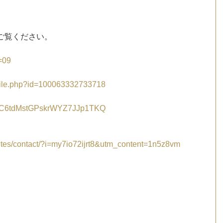
ご覧ください。
s=09
ofile.php?id=100063332733718
l/UC6tdMstGPskrWYZ7JJp1TKQ
vites/contact/?i=my7io72ijrt8&utm_content=1n5z8vm