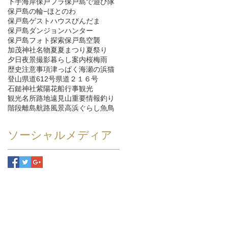
下手海岸
保戸フラ
保戸島で遊び隊
保戸島の輪−ほとのわ
保戸島ゲストハウスびんだま
保戸島ダンジョンハンター
保戸島フォト探索
保戸島空襲
加茂神社
名物
夏
夏まつり
夏祭り
夕日
夜景
撮影
暮らし
案内
桜
梅雨
歴史
注意事項
津っぱく
海
瀬の浜
猫
登山
県道612号
県道２１６号
石鎚神社
紫陽花
船
行事
観光
観光名所
路地
遠見山
重要情報
釣り
階段
離島航路
風景
高浜ぐらし
魚
鳥
ソーシャルメディア