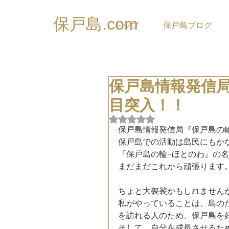
保戸島.com
トップ
保戸島ブログ
保戸島情報発信局
目突入！！
5つ星のうちNaNと評価され
保戸島情報発信局『保戸島の
保戸島での活動は島民にもか
『保戸島の輪−ほとのわ』の
まだまだこれから頑張ります
ちょと大袈裟かもしれません
私がやっていることは、島の
を訪れる人のため、保戸島を
そして、自分を成長させるた