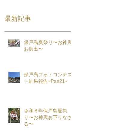
最新記事
保戸島夏祭り〜お神輿
お浜出〜
保戸島フォトコンテス
ト結果報告~Part21~
令和８年保戸島夏祭
り〜お神輿お下りなさ
る〜