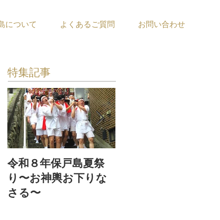
島について
よくあるご質問
お問い合わせ
特集記事
令和８年保戸島夏祭
『保戸フラ』サポー
り〜お神輿お下りな
ター募集！
さる〜