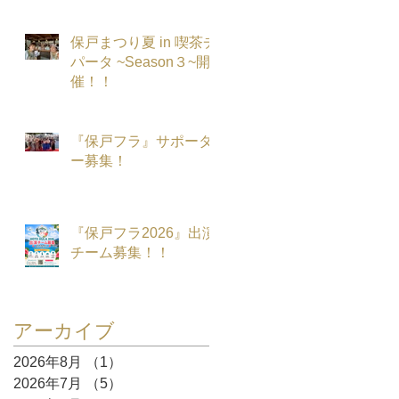
保戸まつり夏 in 喫茶チ
パータ ~Season３~開
催！！
『保戸フラ』サポータ
ー募集！
『保戸フラ2026』出演
チーム募集！！
アーカイブ
2026年8月
（1）
1件の記事
2026年7月
（5）
5件の記事