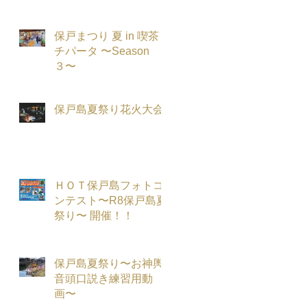
保戸まつり 夏 in 喫茶
チパータ 〜Season
３〜
保戸島夏祭り花火大会
ＨＯＴ保戸島フォトコ
ンテスト〜R8保戸島夏
祭り〜 開催！！
保戸島夏祭り〜お神輿
音頭口説き練習用動
画〜