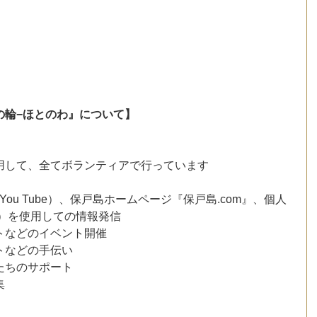
の輪−ほとのわ』について】
用して、全てボランティアで行っています
ook＆You Tube）、保戸島ホームページ『保戸島.com』、個人
assan）を使用しての情報発信
トなどのイベント開催
トなどの手伝い
たちのサポート
集