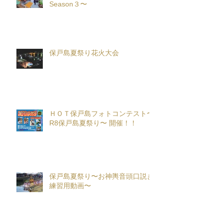
Season３〜
保戸島夏祭り花火大会
ＨＯＴ保戸島フォトコンテスト〜
R8保戸島夏祭り〜 開催！！
保戸島夏祭り〜お神輿音頭口説き
練習用動画〜