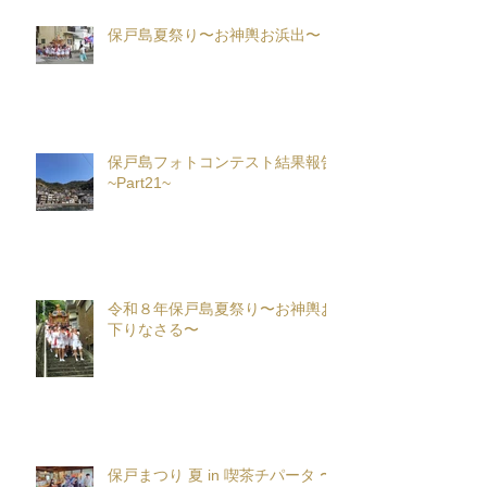
保戸島夏祭り〜お神輿お浜出〜
保戸島フォトコンテスト結果報告
~Part21~
令和８年保戸島夏祭り〜お神輿お
下りなさる〜
保戸まつり 夏 in 喫茶チパータ 〜