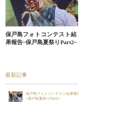
保戸島フォトコンテスト結
保戸島夏祭り
果報告~保戸島夏祭りPart2~
出〜
最新記事
保戸島フォトコンテスト結果報告
~保戸島夏祭りPart2~