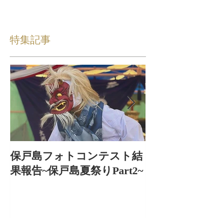
特集記事
保戸島フォトコンテスト結
保戸島夏祭り
果報告~保戸島夏祭りPart2~
出〜