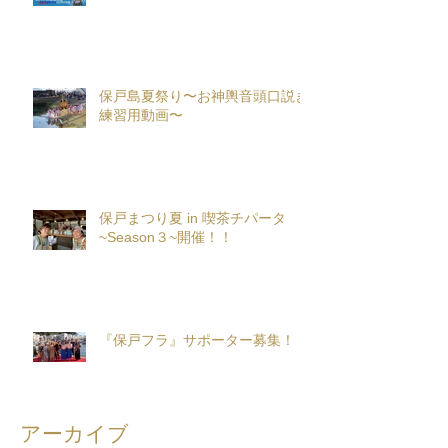
保戸島夏祭り〜お神輿音頭口説き
練習用動画〜
保戸まつり夏 in 喫茶チパータ
~Season３~開催！！
『保戸フラ』サポーター募集！
アーカイブ