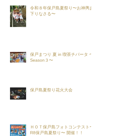
令和８年保戸島夏祭り〜お神輿お
下りなさる〜
保戸まつり 夏 in 喫茶チパータ 〜
Season３〜
保戸島夏祭り花火大会
ＨＯＴ保戸島フォトコンテスト〜
R8保戸島夏祭り〜 開催！！