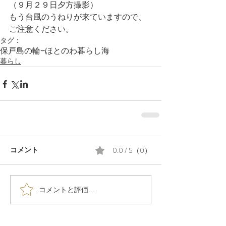
（９月２９日夕方撮影）
もう台風のうねりが来ていますので、
ご注意ください。
タグ：
保戸島の輪−ほとのわ
暮らし
海
暮らし
0.0 / 5（0）
コメント
コメントと評価...