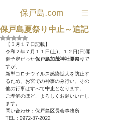
保戸島.com
保戸島夏祭り中止～追記
5つ星のうちNaNと評価されています。
【５月１７日記載】
令和２年７月１１日(土)、１２日(日)開
催予定だった
保戸島加茂神社夏祭り
で
すが、
新型コロナウイルス感染拡大を防止す
るため、お宮での神事のみ行い、その
他の行事はすべて
中止
となります。
ご理解のほど、よろしくお願いいたし
ます。
問い合わせ：保戸島区長会事務所
TEL：0972-87-2022