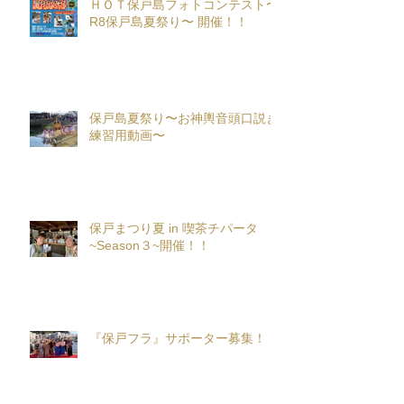
ＨＯＴ保戸島フォトコンテスト〜
R8保戸島夏祭り〜 開催！！
保戸島夏祭り〜お神輿音頭口説き
練習用動画〜
保戸まつり夏 in 喫茶チパータ
~Season３~開催！！
『保戸フラ』サポーター募集！