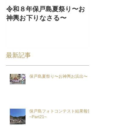
令和８年保戸島夏祭り〜お
『保戸フラ』
神輿お下りなさる〜
集！
最新記事
保戸島夏祭り〜お神輿お浜出〜
保戸島フォトコンテスト結果報告
~Part21~