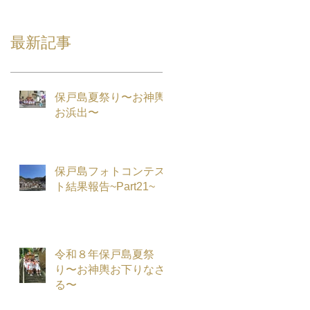
最新記事
保戸島夏祭り〜お神輿
お浜出〜
保戸島フォトコンテス
ト結果報告~Part21~
令和８年保戸島夏祭
り〜お神輿お下りなさ
る〜