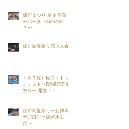
保戸まつり 夏 in 喫茶
チパータ 〜Season
３〜
保戸島夏祭り花火大会
ＨＯＴ保戸島フォトコ
ンテスト〜R8保戸島夏
祭り〜 開催！！
保戸島夏祭り〜お神輿
音頭口説き練習用動
画〜