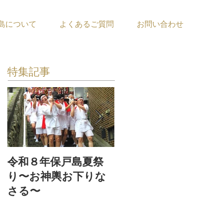
島について
よくあるご質問
お問い合わせ
特集記事
令和８年保戸島夏祭
『保戸フラ』サポー
り〜お神輿お下りな
ター募集！
さる〜