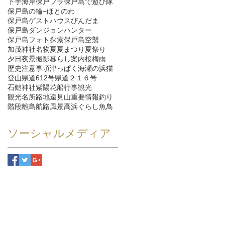
下手海岸
保戸フラ
保戸島で遊び隊
保戸島の輪−ほとのわ
保戸島ゲストハウスびんだま
保戸島ダンジョンハンター
保戸島フォト探索
保戸島空襲
加茂神社
名物
夏
夏まつり
夏祭り
夕日
夜景
撮影
暮らし
案内
桜
梅雨
歴史
注意事項
津っぱく
海
瀬の浜
猫
登山
県道612号
県道２１６号
石鎚神社
紫陽花
船
行事
観光
観光名所
路地
遠見山
重要情報
釣り
階段
離島航路
風景
高浜ぐらし
魚
鳥
ソーシャルメディア