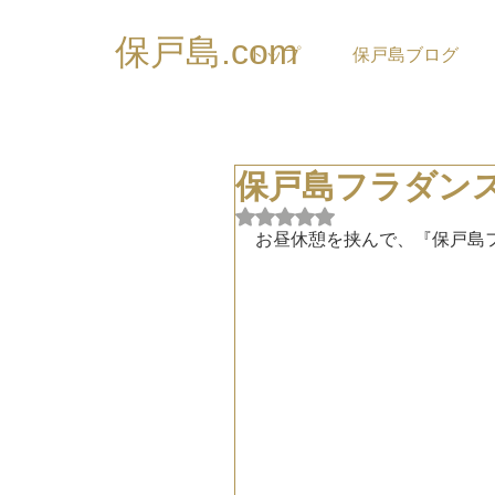
保戸島.com
トップ
保戸島ブログ
保戸島フラダン
5つ星のうちNaNと評価され
お昼休憩を挟んで、『保戸島