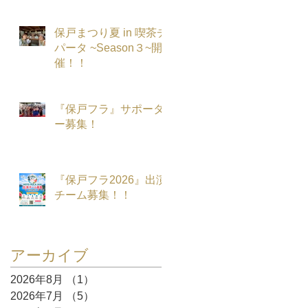
保戸まつり夏 in 喫茶チ
パータ ~Season３~開
催！！
『保戸フラ』サポータ
ー募集！
『保戸フラ2026』出演
チーム募集！！
アーカイブ
2026年8月
（1）
1件の記事
2026年7月
（5）
5件の記事