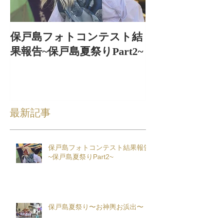
保戸島フォトコンテスト結
保戸島夏祭り
果報告~保戸島夏祭りPart2~
出〜
最新記事
保戸島フォトコンテスト結果報告
~保戸島夏祭りPart2~
保戸島夏祭り〜お神輿お浜出〜