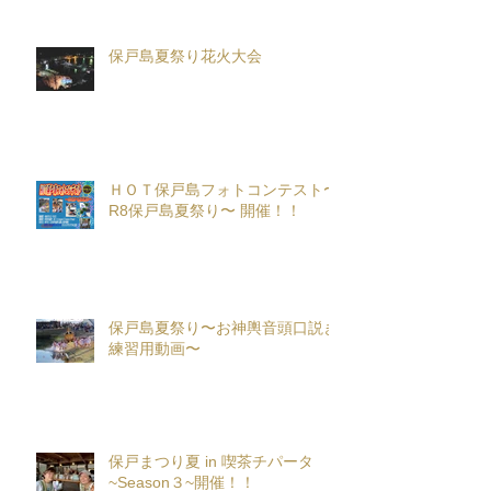
保戸島夏祭り花火大会
ＨＯＴ保戸島フォトコンテスト〜
R8保戸島夏祭り〜 開催！！
保戸島夏祭り〜お神輿音頭口説き
練習用動画〜
保戸まつり夏 in 喫茶チパータ
~Season３~開催！！