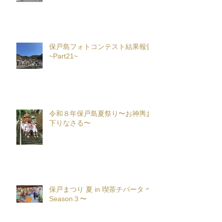
保戸島フォトコンテスト結果報告
~Part21~
令和８年保戸島夏祭り〜お神輿お
下りなさる〜
保戸まつり 夏 in 喫茶チパータ 〜
Season３〜