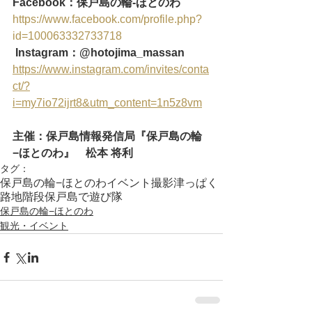
Facebook：保戸島の輪‐ほとのわ
https://www.facebook.com/profile.php?
id=100063332733718
Instagram：@hotojima_massan
https://www.instagram.com/invites/conta
ct/?
i=my7io72ijrt8&utm_content=1n5z8vm
主催：保戸島情報発信局『保戸島の輪
−ほとのわ』　松本 将利
タグ：
保戸島の輪−ほとのわ
イベント
撮影
津っぱく
路地
階段
保戸島で遊び隊
保戸島の輪−ほとのわ
観光・イベント