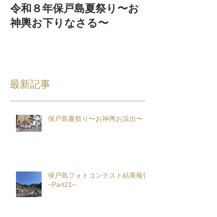
令和８年保戸島夏祭り〜お
『保戸フラ』
神輿お下りなさる〜
集！
最新記事
保戸島夏祭り〜お神輿お浜出〜
保戸島フォトコンテスト結果報告
~Part21~