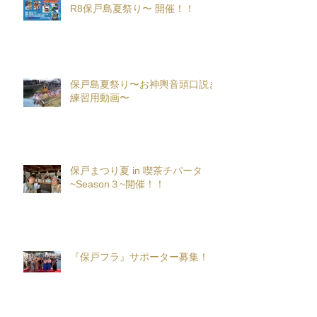
R8保戸島夏祭り〜 開催！！
保戸島夏祭り〜お神輿音頭口説き
練習用動画〜
保戸まつり夏 in 喫茶チパータ
~Season３~開催！！
『保戸フラ』サポーター募集！