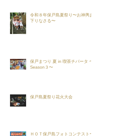
令和８年保戸島夏祭り〜お神輿お
下りなさる〜
保戸まつり 夏 in 喫茶チパータ 〜
Season３〜
保戸島夏祭り花火大会
ＨＯＴ保戸島フォトコンテスト〜