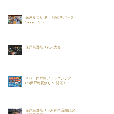
保戸まつり 夏 in 喫茶チパータ 〜
Season３〜
保戸島夏祭り花火大会
ＨＯＴ保戸島フォトコンテスト〜
R8保戸島夏祭り〜 開催！！
保戸島夏祭り〜お神輿音頭口説き