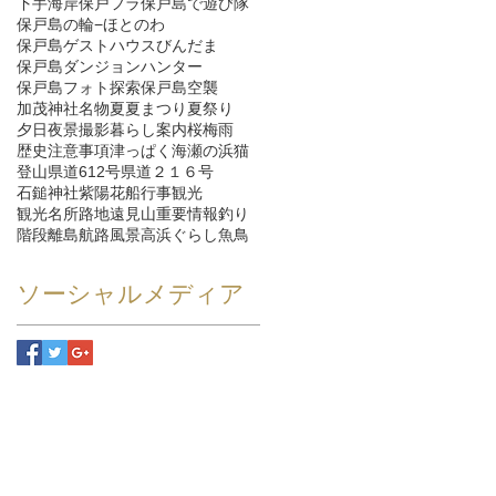
下手海岸
保戸フラ
保戸島で遊び隊
保戸島の輪−ほとのわ
保戸島ゲストハウスびんだま
保戸島ダンジョンハンター
保戸島フォト探索
保戸島空襲
加茂神社
名物
夏
夏まつり
夏祭り
夕日
夜景
撮影
暮らし
案内
桜
梅雨
歴史
注意事項
津っぱく
海
瀬の浜
猫
登山
県道612号
県道２１６号
石鎚神社
紫陽花
船
行事
観光
観光名所
路地
遠見山
重要情報
釣り
階段
離島航路
風景
高浜ぐらし
魚
鳥
ソーシャルメディア