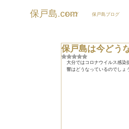
保戸島.com
トップ
保戸島ブログ
保戸島は今どう
5つ星のうちNaNと評価され
大分ではコロナウイルス感染
響はどうなっているのでしょ