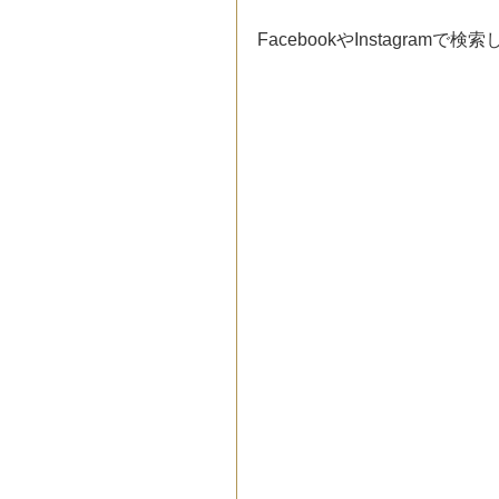
FacebookやInstagr