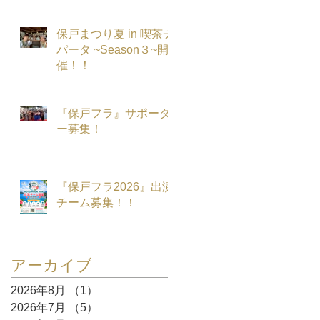
保戸まつり夏 in 喫茶チ
パータ ~Season３~開
催！！
『保戸フラ』サポータ
ー募集！
『保戸フラ2026』出演
チーム募集！！
アーカイブ
2026年8月
（1）
1件の記事
2026年7月
（5）
5件の記事