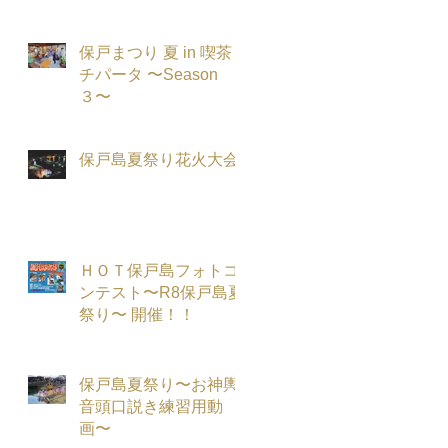
保戸まつり 夏 in 喫茶
チパータ 〜Season
３〜
保戸島夏祭り花火大会
ＨＯＴ保戸島フォトコ
ンテスト〜R8保戸島夏
祭り〜 開催！！
保戸島夏祭り〜お神輿
音頭口説き練習用動
画〜