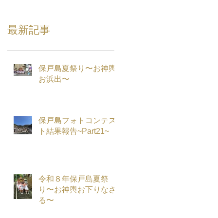
最新記事
保戸島夏祭り〜お神輿
お浜出〜
保戸島フォトコンテス
ト結果報告~Part21~
令和８年保戸島夏祭
り〜お神輿お下りなさ
る〜