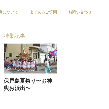
島について
よくあるご質問
お問い合わせ
特集記事
保戸島夏祭り〜お神
『保戸フラ』サポー
輿お浜出〜
ター募集！