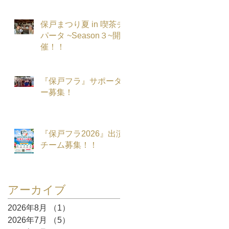
保戸まつり夏 in 喫茶チ
パータ ~Season３~開
催！！
『保戸フラ』サポータ
ー募集！
『保戸フラ2026』出演
チーム募集！！
アーカイブ
2026年8月
（1）
1件の記事
2026年7月
（5）
5件の記事