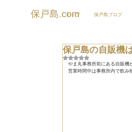
保戸島.com
トップ
保戸島ブログ
保戸島の自販機
5つ星のうちNaNと評価され
やま丸事務所前にある自販機
営業時間中は事務所内で飲み