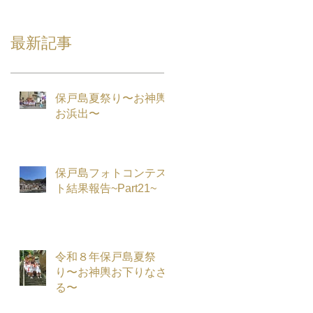
最新記事
保戸島夏祭り〜お神輿
お浜出〜
保戸島フォトコンテス
ト結果報告~Part21~
令和８年保戸島夏祭
り〜お神輿お下りなさ
る〜