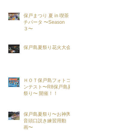
保戸まつり 夏 in 喫茶
チパータ 〜Season
３〜
保戸島夏祭り花火大会
ＨＯＴ保戸島フォトコ
ンテスト〜R8保戸島夏
祭り〜 開催！！
保戸島夏祭り〜お神輿
音頭口説き練習用動
画〜