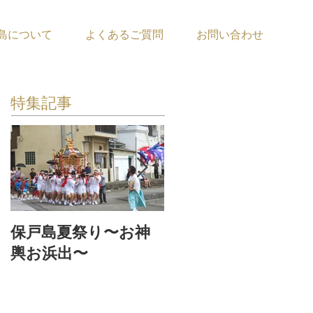
島について
よくあるご質問
お問い合わせ
特集記事
保戸島夏祭り〜お神
『保戸フラ』サポー
輿お浜出〜
ター募集！