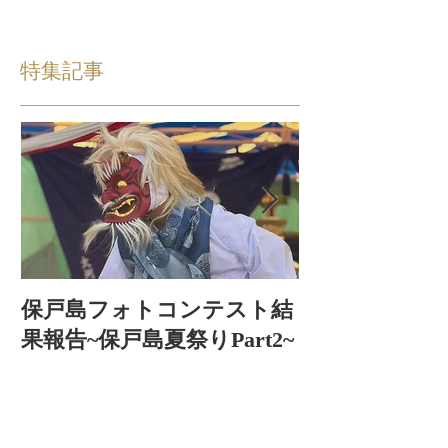
特集記事
保戸島フォトコンテスト結
保戸島夏祭り
果報告~保戸島夏祭りPart2~
出〜