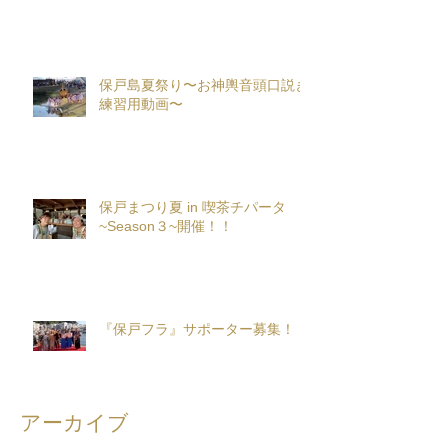
保戸島夏祭り〜お神輿音頭口説き
練習用動画〜
保戸まつり夏 in 喫茶チパータ
~Season３~開催！！
『保戸フラ』サポーター募集！
アーカイブ