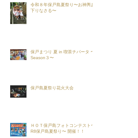
令和８年保戸島夏祭り〜お神輿お
下りなさる〜
保戸まつり 夏 in 喫茶チパータ 〜
Season３〜
保戸島夏祭り花火大会
ＨＯＴ保戸島フォトコンテスト〜
R8保戸島夏祭り〜 開催！！