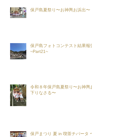
保戸島夏祭り〜お神輿お浜出〜
保戸島フォトコンテスト結果報告
~Part21~
令和８年保戸島夏祭り〜お神輿お
下りなさる〜
保戸まつり 夏 in 喫茶チパータ 〜