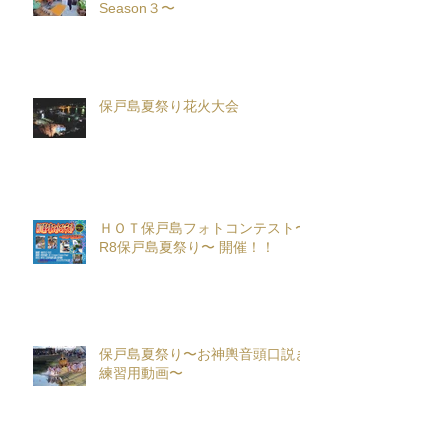
Season３〜
保戸島夏祭り花火大会
ＨＯＴ保戸島フォトコンテスト〜
R8保戸島夏祭り〜 開催！！
保戸島夏祭り〜お神輿音頭口説き
練習用動画〜