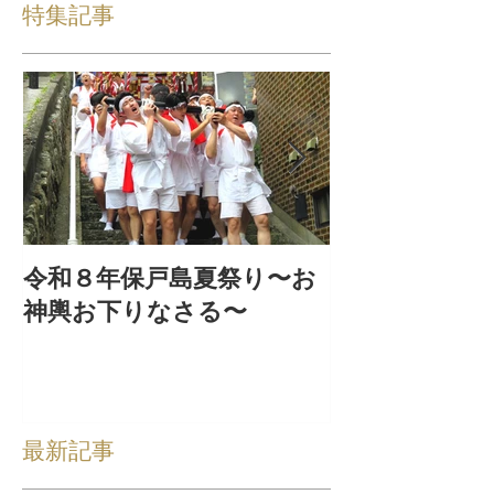
特集記事
令和８年保戸島夏祭り〜お
『保戸フラ』
神輿お下りなさる〜
集！
最新記事