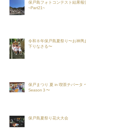
保戸島フォトコンテスト結果報告
~Part21~
令和８年保戸島夏祭り〜お神輿お
下りなさる〜
保戸まつり 夏 in 喫茶チパータ 〜
Season３〜
保戸島夏祭り花火大会