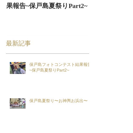
果報告~保戸島夏祭りPart2~
出〜
最新記事
保戸島フォトコンテスト結果報告
~保戸島夏祭りPart2~
保戸島夏祭り〜お神輿お浜出〜