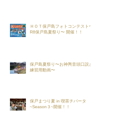
ＨＯＴ保戸島フォトコンテスト〜
R8保戸島夏祭り〜 開催！！
保戸島夏祭り〜お神輿音頭口説き
練習用動画〜
保戸まつり夏 in 喫茶チパータ
~Season３~開催！！