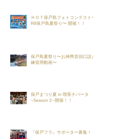
ＨＯＴ保戸島フォトコンテスト〜
R8保戸島夏祭り〜 開催！！
保戸島夏祭り〜お神輿音頭口説き
練習用動画〜
保戸まつり夏 in 喫茶チパータ
~Season３~開催！！
『保戸フラ』サポーター募集！