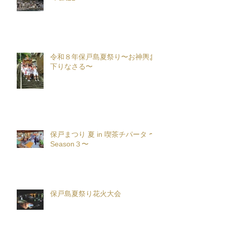
令和８年保戸島夏祭り〜お神輿お
下りなさる〜
保戸まつり 夏 in 喫茶チパータ 〜
Season３〜
保戸島夏祭り花火大会