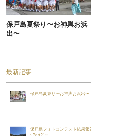
保戸島夏祭り〜お神輿お浜
『保戸フラ』
出〜
集！
最新記事
保戸島夏祭り〜お神輿お浜出〜
保戸島フォトコンテスト結果報告
~Part21~