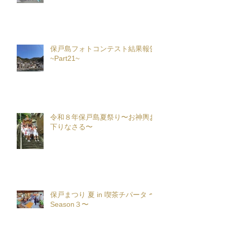
保戸島フォトコンテスト結果報告
~Part21~
令和８年保戸島夏祭り〜お神輿お
下りなさる〜
保戸まつり 夏 in 喫茶チパータ 〜
Season３〜