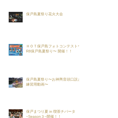
保戸島夏祭り花火大会
ＨＯＴ保戸島フォトコンテスト〜
R8保戸島夏祭り〜 開催！！
保戸島夏祭り〜お神輿音頭口説き
練習用動画〜
保戸まつり夏 in 喫茶チパータ
~Season３~開催！！