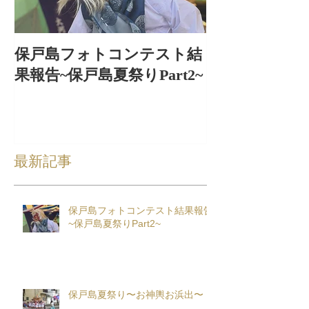
保戸島フォトコンテスト結
保戸島夏祭り
果報告~保戸島夏祭りPart2~
出〜
最新記事
保戸島フォトコンテスト結果報告
~保戸島夏祭りPart2~
保戸島夏祭り〜お神輿お浜出〜