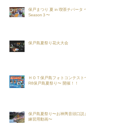
保戸まつり 夏 in 喫茶チパータ 〜
Season３〜
保戸島夏祭り花火大会
ＨＯＴ保戸島フォトコンテスト〜
R8保戸島夏祭り〜 開催！！
保戸島夏祭り〜お神輿音頭口説き
練習用動画〜