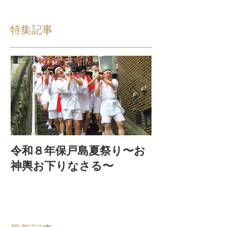
特集記事
令和８年保戸島夏祭り〜お
『保戸フラ』
神輿お下りなさる〜
集！