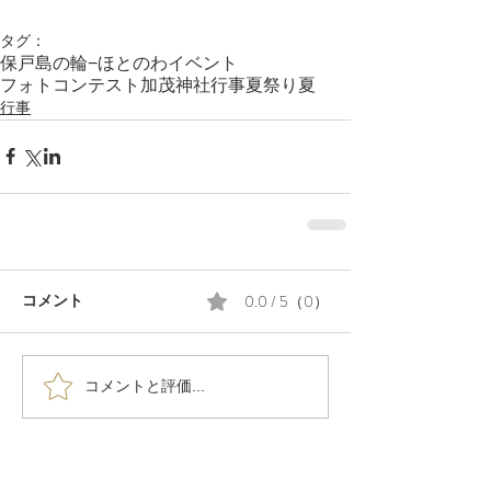
タグ：
保戸島の輪−ほとのわ
イベント
フォトコンテスト
加茂神社
行事
夏祭り
夏
行事
0.0 / 5（0）
コメント
コメントと評価...