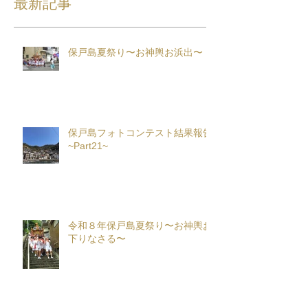
最新記事
保戸島夏祭り〜お神輿お浜出〜
保戸島フォトコンテスト結果報告
~Part21~
令和８年保戸島夏祭り〜お神輿お
下りなさる〜