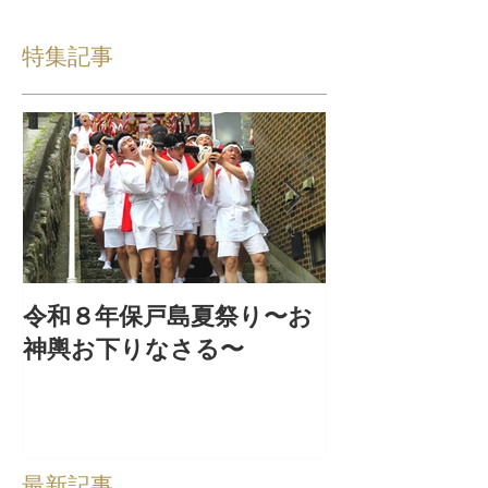
特集記事
令和８年保戸島夏祭り〜お
『保戸フラ』
神輿お下りなさる〜
集！
最新記事