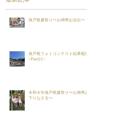
保戸島夏祭り〜お神輿お浜出〜
保戸島フォトコンテスト結果報告
~Part21~
令和８年保戸島夏祭り〜お神輿お
下りなさる〜