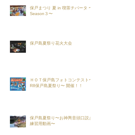
保戸まつり 夏 in 喫茶チパータ 〜
Season３〜
保戸島夏祭り花火大会
ＨＯＴ保戸島フォトコンテスト〜
R8保戸島夏祭り〜 開催！！
保戸島夏祭り〜お神輿音頭口説き
練習用動画〜