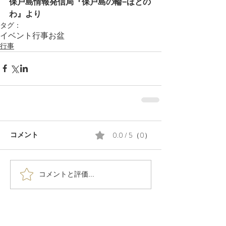
保戸島情報発信局『保戸島の輪−ほとの
わ』より
タグ：
イベント
行事
お盆
行事
0.0 / 5（0）
コメント
コメントと評価...