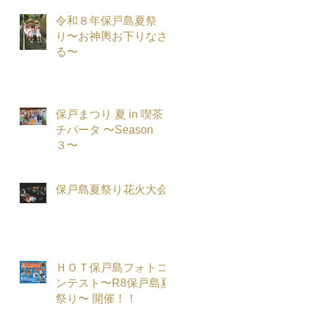
令和８年保戸島夏祭
り〜お神輿お下りなさ
る〜
保戸まつり 夏 in 喫茶
チパータ 〜Season
３〜
保戸島夏祭り花火大会
ＨＯＴ保戸島フォトコ
ンテスト〜R8保戸島夏
祭り〜 開催！！