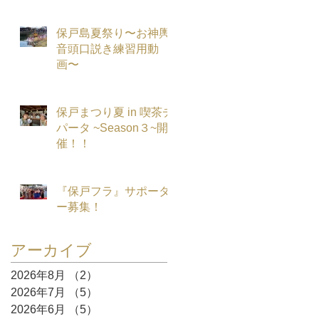
保戸島夏祭り〜お神輿
音頭口説き練習用動
画〜
保戸まつり夏 in 喫茶チ
パータ ~Season３~開
催！！
『保戸フラ』サポータ
ー募集！
アーカイブ
2026年8月
（2）
2件の記事
2026年7月
（5）
5件の記事
2026年6月
（5）
5件の記事