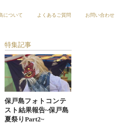
島について
よくあるご質問
お問い合わせ
特集記事
保戸島フォトコンテ
保戸島夏祭り〜お神
スト結果報告~保戸島
輿お浜出〜
夏祭りPart2~