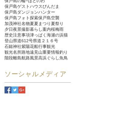
保戸島の輪−ほとのわ
保戸島ゲストハウスびんだま
保戸島ダンジョンハンター
保戸島フォト探索
保戸島空襲
加茂神社
名物
夏
夏まつり
夏祭り
夕日
夜景
撮影
暮らし
案内
桜
梅雨
歴史
注意事項
津っぱく
海
瀬の浜
猫
登山
県道612号
県道２１６号
石鎚神社
紫陽花
船
行事
観光
観光名所
路地
遠見山
重要情報
釣り
階段
離島航路
風景
高浜ぐらし
魚
鳥
ソーシャルメディア