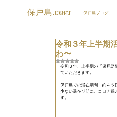
保戸島.com
トップ
保戸島ブログ
令和３年上半期
わ〜
5つ星のうちNaNと評価され
令和３年、上半期の『保戸島情
ていただきます。
保戸島での滞在期間：約４５
少ない滞在期間に、コロナ禍
す。