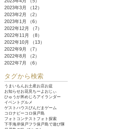
2023年4月
（5）
5件の記事
2023年3月
（12）
12件の記事
2023年2月
（2）
2件の記事
2023年1月
（6）
6件の記事
2022年12月
（7）
7件の記事
2022年11月
（8）
8件の記事
2022年10月
（13）
13件の記事
2022年9月
（7）
7件の記事
2022年8月
（2）
2件の記事
2022年7月
（6）
6件の記事
タグから検索
うまいもん
お土産
お店
お盆
お知らせ
お花見
ちーよおじぃ
ひゅうが丼
めじろ
アイランダー
イベント
グルメ
ゲストハウスびんだま
ゲーム
コロナ
ビーコロ保戸島
フォトコンテスト
フォト探索
下手海岸
保戸フラ
保戸島で遊び隊