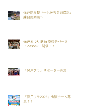
保戸島夏祭り〜お神輿音頭口説き
練習用動画〜
保戸まつり夏 in 喫茶チパータ
~Season３~開催！！
『保戸フラ』サポーター募集！
『保戸フラ2026』出演チーム募
集！！