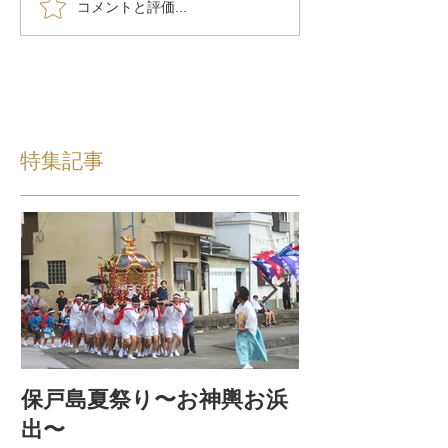
コメントと評価...
特集記事
保戸島夏祭り〜お神輿お浜
『保戸フラ』
出〜
集！