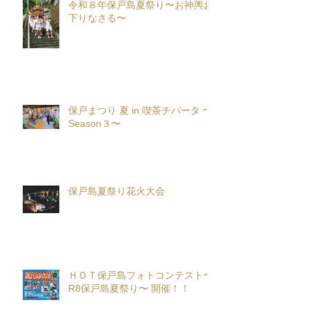
令和８年保戸島夏祭り〜お神輿お
下りなさる〜
保戸まつり 夏 in 喫茶チパータ 〜
Season３〜
保戸島夏祭り花火大会
ＨＯＴ保戸島フォトコンテスト〜
R8保戸島夏祭り〜 開催！！