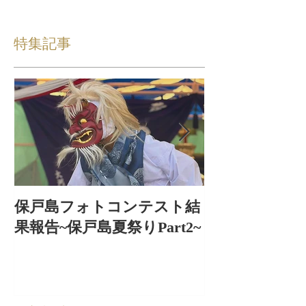
特集記事
保戸島フォトコンテスト結
保戸島夏祭り
果報告~保戸島夏祭りPart2~
出〜