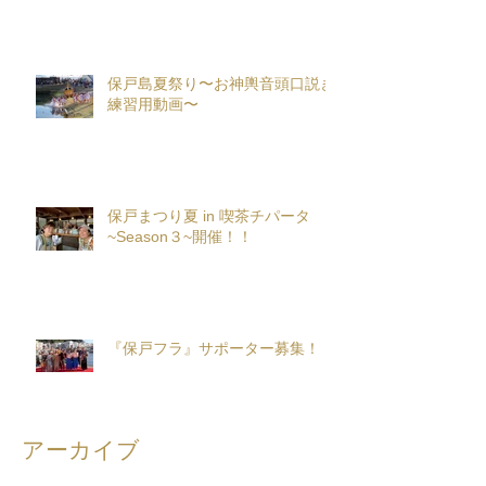
保戸島夏祭り〜お神輿音頭口説き
練習用動画〜
保戸まつり夏 in 喫茶チパータ
~Season３~開催！！
『保戸フラ』サポーター募集！
アーカイブ