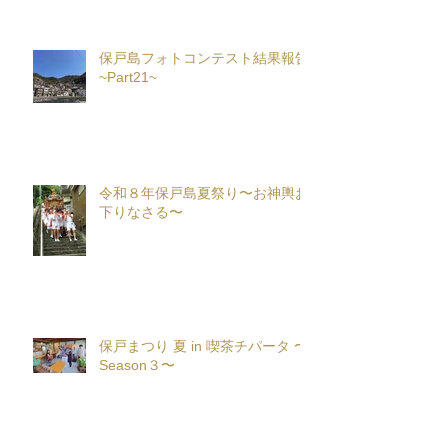
保戸島フォトコンテスト結果報告
~Part21~
令和８年保戸島夏祭り〜お神輿お
下りなさる〜
保戸まつり 夏 in 喫茶チパータ 〜
Season３〜