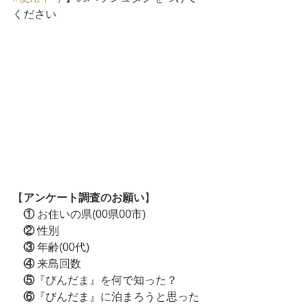
ください
【
アンケート調査のお願い
】
①
 お住いの県(00県00市) 
②
 性別 
③
 年齢(00代) 
④
 来島回数 
⑤
『びんだま』を何で知った？
⑥
『びんだま』に泊まろうと思った