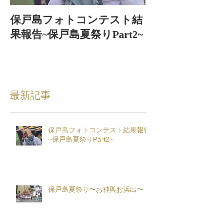
保戸島フォトコンテスト結
保戸島夏祭り
果報告~保戸島夏祭りPart2~
出〜
最新記事
保戸島フォトコンテスト結果報告
~保戸島夏祭りPart2~
保戸島夏祭り〜お神輿お浜出〜