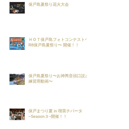
保戸島夏祭り花火大会
ＨＯＴ保戸島フォトコンテスト〜
R8保戸島夏祭り〜 開催！！
保戸島夏祭り〜お神輿音頭口説き
練習用動画〜
保戸まつり夏 in 喫茶チパータ
~Season３~開催！！