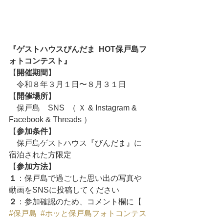
『ゲストハウスびんだま  HOT保戸島フ
ォトコンテスト』
【
開催期間
】
　令和８年３月１日〜８月３１日
【
開催場所
】
　保戸島　SNS  （ Ｘ & Instagram & 
Facebook & Threads ）
【
参加条件
】
　保戸島ゲストハウス『びんだま』に
宿泊された方限定
【
参加方法
】
１
：保戸島で過ごした思い出の写真や
動画をSNSに投稿してください
２
：参加確認のため、コメント欄に【 
#保戸島
#ホッと保戸島フォトコンテス