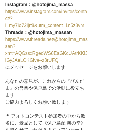
Instagram：@hotojima_massa
https://www.instagram.com/invites/conta
ct/?
i=my7io72ijrt8&utm_content=1n5z8vm
Threads：@hotojima_massan
https://www.threads.net/@hotojima_mas
san?
xmt=AQGzsxRgeoWS8EaGKcUAtrKKlJ
iGyJAeLOKGiva--z3rUFQ
にメッセージをお願いします
あなたの意見が、これからの『びんだ
ま』の営業や保戸島での活動に役立ち
ます
ご協力よろしくお願い致します
＊
 フォトコンテスト参加者の中から数
名に、景品として《保戸島産 海の幸》
を贈らせていただきます（アンケート