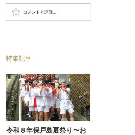
コメントと評価...
特集記事
令和８年保戸島夏祭り〜お
『保戸フラ』