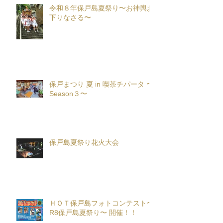
令和８年保戸島夏祭り〜お神輿お
下りなさる〜
保戸まつり 夏 in 喫茶チパータ 〜
Season３〜
保戸島夏祭り花火大会
ＨＯＴ保戸島フォトコンテスト〜
R8保戸島夏祭り〜 開催！！