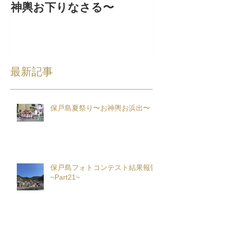
神輿お下りなさる〜
集！
最新記事
保戸島夏祭り〜お神輿お浜出〜
保戸島フォトコンテスト結果報告
~Part21~