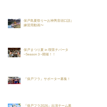
保戸島夏祭り〜お神輿音頭口説き
練習用動画〜
保戸まつり夏 in 喫茶チパータ
~Season３~開催！！
『保戸フラ』サポーター募集！
『保戸フラ2026』出演チーム募