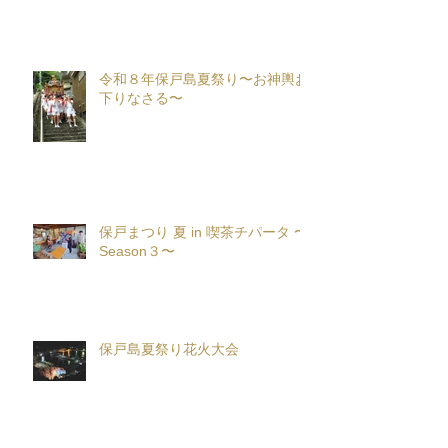
令和８年保戸島夏祭り〜お神輿お
下りなさる〜
保戸まつり 夏 in 喫茶チパータ 〜
Season３〜
保戸島夏祭り花火大会