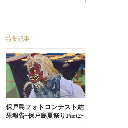
特集記事
保戸島フォトコンテスト結
保戸島夏祭り
果報告~保戸島夏祭りPart2~
出〜