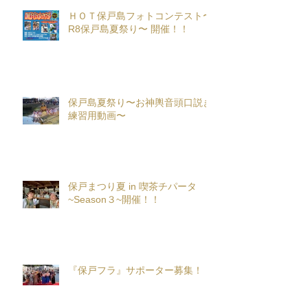
ＨＯＴ保戸島フォトコンテスト〜
R8保戸島夏祭り〜 開催！！
保戸島夏祭り〜お神輿音頭口説き
練習用動画〜
保戸まつり夏 in 喫茶チパータ
~Season３~開催！！
『保戸フラ』サポーター募集！