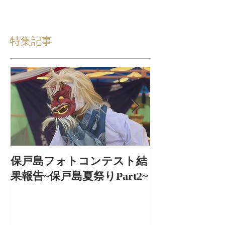
特集記事
保戸島フォトコンテスト結
保戸島夏祭り
果報告~保戸島夏祭りPart2~
出〜