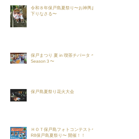
令和８年保戸島夏祭り〜お神輿お
下りなさる〜
保戸まつり 夏 in 喫茶チパータ 〜
Season３〜
保戸島夏祭り花火大会
ＨＯＴ保戸島フォトコンテスト〜
R8保戸島夏祭り〜 開催！！