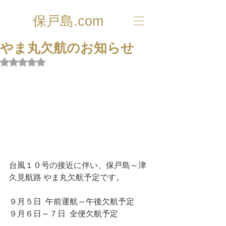
保戸島.com
やま丸欠航のお知らせ
5つ星のうちNaNと評価されています。
台風１０号の接近に伴い、保戸島～津
久見航路 やま丸欠航予定です。
９月５日  午前運航～午後欠航予定
９月６日～７日  全便欠航予定