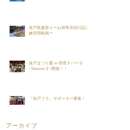
保戸島夏祭り〜お神輿音頭口説き
練習用動画〜
保戸まつり夏 in 喫茶チパータ
~Season３~開催！！
『保戸フラ』サポーター募集！
アーカイブ