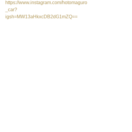
https://www.instagram.com/hotomaguro
_car?
igsh=MW13aHkxcDB2dG1mZQ==