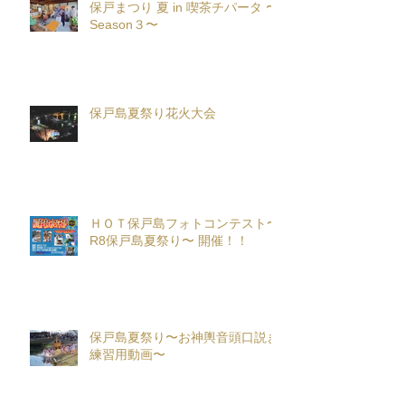
保戸まつり 夏 in 喫茶チパータ 〜
Season３〜
保戸島夏祭り花火大会
ＨＯＴ保戸島フォトコンテスト〜
R8保戸島夏祭り〜 開催！！
保戸島夏祭り〜お神輿音頭口説き
練習用動画〜