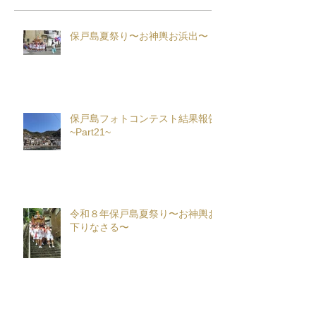
保戸島夏祭り〜お神輿お浜出〜
保戸島フォトコンテスト結果報告
~Part21~
令和８年保戸島夏祭り〜お神輿お
下りなさる〜