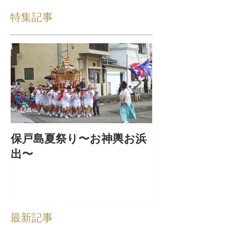
特集記事
保戸島夏祭り〜お神輿お浜
『保戸フラ』
出〜
集！
最新記事