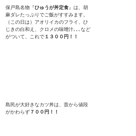
保戸島名物『
ひゅうが丼定食
』は、胡
麻ダレたっぷりでご飯がすすみます。
（この日は）アオリイカのフライ、ひ
じきの白和え、クロメの味噌汁､､､など
がついて、これで
１３００円！！
島民が大好きなカツ丼は、昔から値段
がかわらず
７００円！！