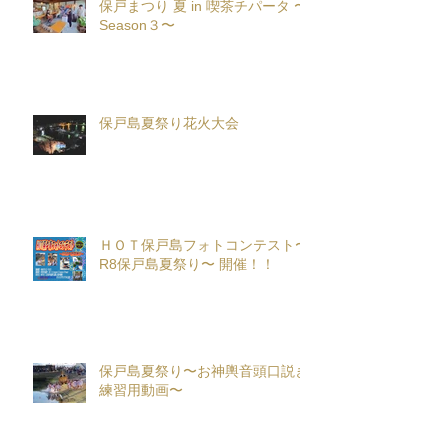
保戸まつり 夏 in 喫茶チパータ 〜
Season３〜
保戸島夏祭り花火大会
ＨＯＴ保戸島フォトコンテスト〜
R8保戸島夏祭り〜 開催！！
保戸島夏祭り〜お神輿音頭口説き
練習用動画〜