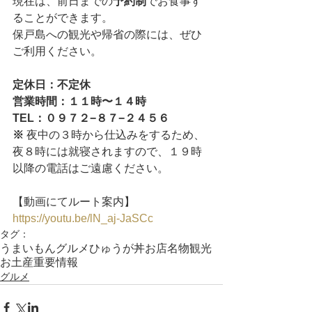
現在は、前日までの
予約制
でお食事す
ることができます。
保戸島への観光や帰省の際には、ぜひ
ご利用ください。
定休日：不定休
営業時間：１１時〜１４時
TEL：０９７２−８７−２４５６
※ 
夜中の３時から仕込みをするため、
夜８時には就寝されますので、１９時
以降の電話はご遠慮ください。
【動画にてルート案内】
https://youtu.be/lN_aj-JaSCc
タグ：
うまいもん
グルメ
ひゅうが丼
お店
名物
観光
お土産
重要情報
グルメ