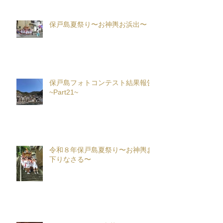
保戸島夏祭り〜お神輿お浜出〜
保戸島フォトコンテスト結果報告
~Part21~
令和８年保戸島夏祭り〜お神輿お
下りなさる〜