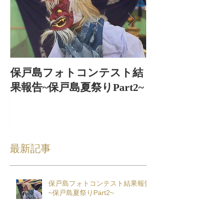
保戸島フォトコンテスト結
保戸島夏祭り
果報告~保戸島夏祭りPart2~
出〜
最新記事
保戸島フォトコンテスト結果報告
~保戸島夏祭りPart2~