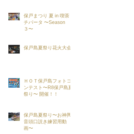
保戸まつり 夏 in 喫茶
チパータ 〜Season
３〜
保戸島夏祭り花火大会
ＨＯＴ保戸島フォトコ
ンテスト〜R8保戸島夏
祭り〜 開催！！
保戸島夏祭り〜お神輿
音頭口説き練習用動
画〜