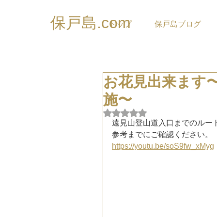
保戸島.com
トップ
保戸島ブログ
お花見出来ます
施〜
5つ星のうちNaNと評価され
遠見山登山道入口までのルー
参考までにご確認ください。
https://youtu.be/soS9fw_xMyg