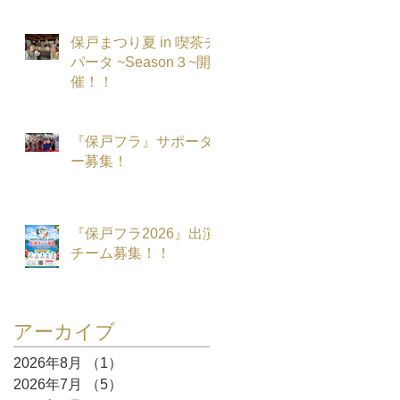
保戸まつり夏 in 喫茶チ
パータ ~Season３~開
催！！
『保戸フラ』サポータ
ー募集！
『保戸フラ2026』出演
チーム募集！！
アーカイブ
2026年8月
（1）
1件の記事
2026年7月
（5）
5件の記事