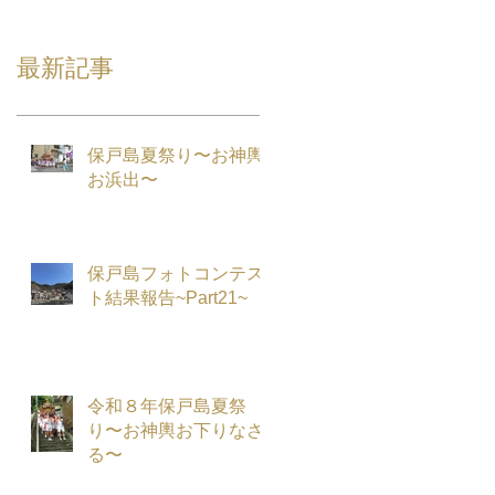
最新記事
保戸島夏祭り〜お神輿
お浜出〜
保戸島フォトコンテス
ト結果報告~Part21~
令和８年保戸島夏祭
り〜お神輿お下りなさ
る〜