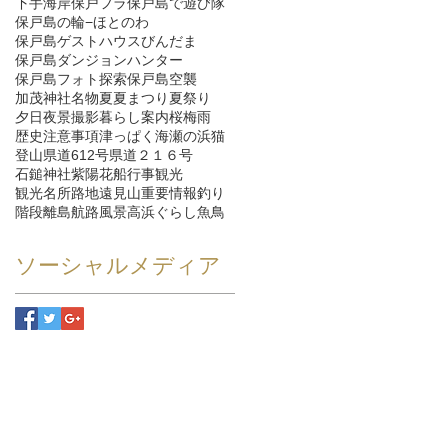
下手海岸
保戸フラ
保戸島で遊び隊
保戸島の輪−ほとのわ
保戸島ゲストハウスびんだま
保戸島ダンジョンハンター
保戸島フォト探索
保戸島空襲
加茂神社
名物
夏
夏まつり
夏祭り
夕日
夜景
撮影
暮らし
案内
桜
梅雨
歴史
注意事項
津っぱく
海
瀬の浜
猫
登山
県道612号
県道２１６号
石鎚神社
紫陽花
船
行事
観光
観光名所
路地
遠見山
重要情報
釣り
階段
離島航路
風景
高浜ぐらし
魚
鳥
ソーシャルメディア