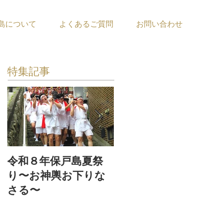
島について
よくあるご質問
お問い合わせ
特集記事
令和８年保戸島夏祭
『保戸フラ』サポー
り〜お神輿お下りな
ター募集！
さる〜