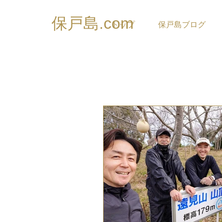
保戸島.com
トップ
保戸島ブログ