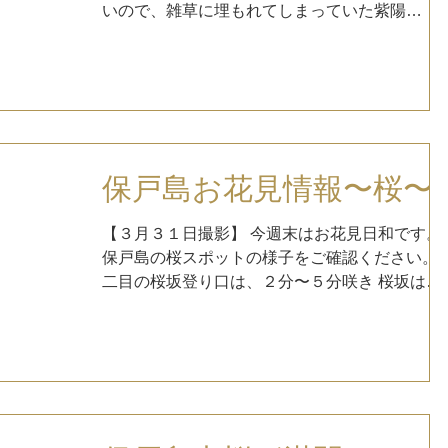
いので、雑草に埋もれてしまっていた紫陽
花、、、 人口減少と若者がいないことでこんな
ことにも影響が
保戸島お花見情報〜桜〜
【３月３１日撮影】 今週末はお花見日和です。
保戸島の桜スポットの様子をご確認ください。
二目の桜坂登り口は、２分〜５分咲き 桜坂は、
満開〜散り始め 桜坂中腹は３分〜７分咲き 桜坂
頂上付近は散り始め 住宅地上は、３分〜７分咲
き 遠見山山頂は、散り始め〜ほぼ散っている...