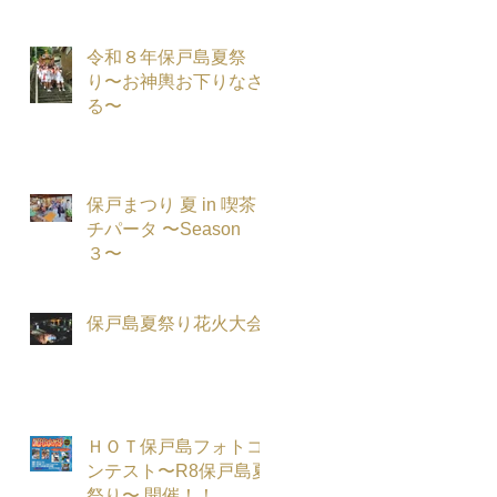
令和８年保戸島夏祭
り〜お神輿お下りなさ
る〜
保戸まつり 夏 in 喫茶
チパータ 〜Season
３〜
保戸島夏祭り花火大会
ＨＯＴ保戸島フォトコ
ンテスト〜R8保戸島夏
祭り〜 開催！！