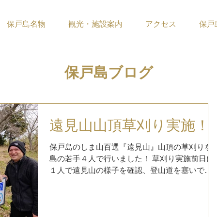
保戸島名物
観光・施設案内
アクセス
保戸
​保戸島ブログ
遠見山山頂草刈り実施！
保戸島のしま山百選『遠見山』山頂の草刈りを
島の若手４人で行いました！ 草刈り実施前日に
１人で遠見山の様子を確認、登山道を塞いでい
た倒木を数本よけて、通れるようにはしました
が、まだまだ手入れが必要な状態です 朝７時半
に集合して３人で山頂へ 草刈り機と鎌を使っ
て、手分けをして草刈り開始！ 途中から１人参