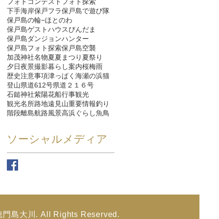
フォトコンテスト
フォト探索
下手海岸
保戸フラ
保戸島で遊び隊
保戸島の輪−ほとのわ
保戸島ゲストハウスびんだま
保戸島ダンジョンハンター
保戸島フォト探索
保戸島空襲
加茂神社
名物
夏
夏まつり
夏祭り
夕日
夜景
撮影
暮らし
案内
桜
梅雨
歴史
注意事項
津っぱく
海
瀬の浜
猫
登山
県道612号
県道２１６号
石鎚神社
紫陽花
船
行事
観光
観光名所
路地
遠見山
重要情報
釣り
階段
離島航路
風景
高浜ぐらし
魚
鳥
ソーシャルメディア
穂門島大川. All Rights Reserved.