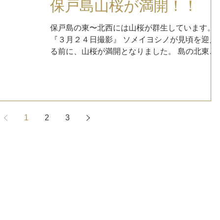
保戸島山桜が満開！！
保戸島の東〜北西には山桜が群生しています。
『３月２４日撮影』 ソメイヨシノが見頃を迎え
る前に、山桜が満開となりました。 島の北東
『瀬の浜』 島の北西『二目』 山桜が散るころに
は、ソメイヨシノが満開となるのではないでし
ょうか！
1
2
3