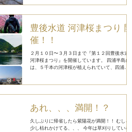
来週末には見頃になっているのではないでしょ
うか。 【I LOVE保戸島会、４月５日撮影】...
豊後水道 河津桜まつり 
催！！
２月１０日〜３月３日まで『第１２回豊後水道
河津桜まつり』を開催しています。 四浦半島に
は、５千本の河津桜が植えられていて、四浦半
島から見る保戸島も良いですよ。 保戸島にも平
成２４年度から、保戸島中学校の卒業記念に植
えられている河津桜があります。...
あれ、、、満開！？
久しぶりに帰省したら紫陽花が満開！！ むしろ
少し枯れかけてる、、、 今年は草刈りしていな