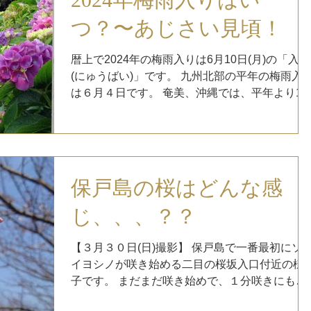
つ？〜あじさい見頃！
暦上で2024年の梅雨入りは6月10日(月)の「入梅
(にゅうばい)」です。 九州北部の平年の梅雨入
は６月４日です。 奄美、沖縄では、平年より10
日ほど遅れて梅雨入りしています。 （5/26撮
影） 保戸島では、梅雨入りを前に紫陽花が見頃
を迎えています。...
保戸島の桜はどんな感
じ、、、？？
【３月３０日(日)撮影】 保戸島で一番最初にソ
イヨシノが咲き始める二目の桜坂入口付近の様
子です。 まだまだ咲き始めで、１分咲きにもい
かないくらいでした。 暖かくなってきたので、