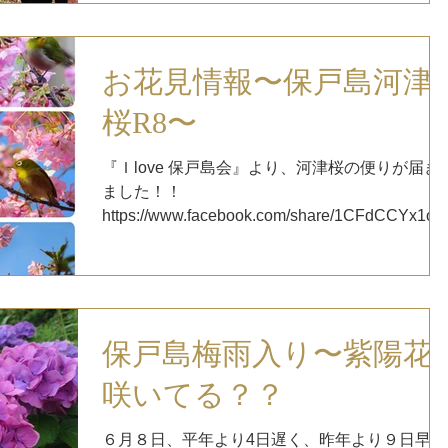
加して、１１時過ぎまで３時間ちょっとです
が、視界が確保できるくらいまでは刈り終えま
した 狩った草などがまだそのままだったり、も
お花見情報〜保戸島河津
う少し手入れが必要ですが、今回はここまで！
桜R8〜
山頂の桜が咲くまでにはきちんとせい整備した
いとは思っています！
『Ｉlove 保戸島会』より、河津桜の便りが届き
ました！！
https://www.facebook.com/share/1CFdCCYx1o/
（上２枚２月１日、下４枚２月１０日撮影） 保
戸島中学校卒業記念に１人１本づつ植えられて
いる河津桜がそろそろ見頃です 保戸島の高台に
植えられていて、河津桜越しに眺める海や半
島、保戸島の景色を楽しみながらベンチに座っ
保戸島梅雨入り〜紫陽花
てゆったり過ごすのはいかがでしょうか？ （２
月１８日撮影） 保戸島の河津桜が見頃を迎えま
咲いてる？？
した 今週末の３連休にお花見に出かけてみて
は？ 街中では見かける数が少なくなっていると
６月８日、平年より4日遅く、昨年より９日早