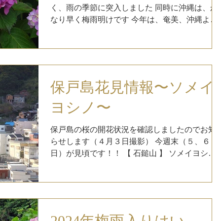
聞く大分県の県鳥『メジロ』が、保戸島ではい
く、雨の季節に突入しました 同時に沖縄は、か
っぱい飛んでいます 車も来ない、人も滅多に来
なり早く梅雨明けです 今年は、奄美、沖縄より
ない場所なので、邪魔されずゆっくり撮影する
も九州南部が先に梅雨入りするという変わった
ことができる穴場スポットです
年でした ７月１２、１３日は保戸島夏祭りです
梅雨は明けているかな？ （過去の写真使用）...
保戸島花見情報〜ソメイ
ヨシノ〜
保戸島の桜の開花状況を確認しましたのでお知
らせします（４月３日撮影） 今週末（５、６
日）が見頃です！！ 【 石鎚山 】 ソメイヨシノ
と山桜のコラボレーションが楽しめます ソメイ
ヨシノは８分咲きです！ 【 二目登り口付近 】
６分咲き〜８分咲き程度 【 二目二つ目カーブ付
近...
2024年梅雨入りはい