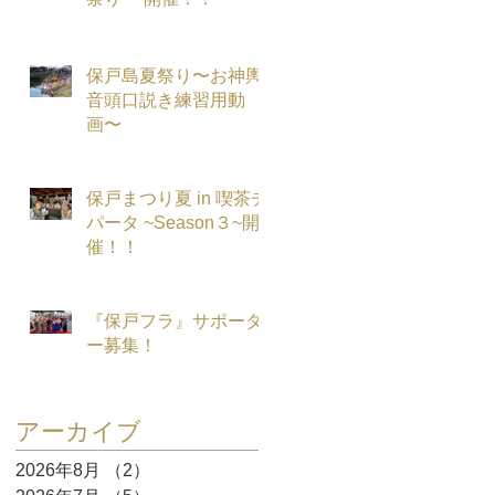
保戸島夏祭り〜お神輿
音頭口説き練習用動
り
画〜
保戸まつり夏 in 喫茶チ
パータ ~Season３~開
催！！
『保戸フラ』サポータ
ー募集！
メ
アーカイブ
2026年8月
（2）
2件の記事