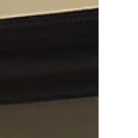
https://instagram.com/earth.terrace?
igshid=MTIyMzRjYmRlZg== ＊松本 将利
（保戸島情報発信局『保戸島の輪‐ほとの
わ』