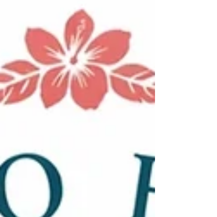
終了いたします ＊出演申込ページ内に詳細
あり 【お申し込み】 以下の申込ページより
お願いいたします ▼ 出演申込ページ ▼
https://sites.google.com/view/hotohula2026-
hula-entry/home 【問い合わせ】 保戸フラ出
演関連： マノアカフェ（DM）
@manoacafe_hijimachi
https://www.instagram.com/manoacafe_hijim
achi?igsh=MXg3ZHV5d25iMmhxdg== その
他、保戸島関連： 保戸フラ（DM