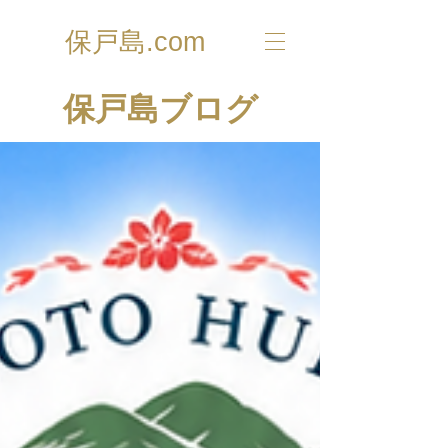
保戸島.com
​保戸島ブログ