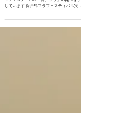
Instagram開設！！
令和８年９月２７日、保戸島にて 保戸島フ
ラフェスティバル『保戸フラ』の開催を予定
しています 保戸島フラフェスティバル実行
委員会より、公式Instagramを作成しまし
た！ 開催場所『保戸島』について、保戸島
視察の様子、参加チームの紹介、イベント新
着情報など、詳しく公開していきますので、
よろしくお願いします！ ＊情報拡散に協力
いただけると嬉しいです ▼▼▼ 【 保戸島フ
ラフェスティバル『保戸フラ』】
https://www.instagram.com/hoto_hula?
igsh=MW9hZDAyanNlYWJnaQ== 【保戸島
フラフェスティバル実行委員会（４名）】
＊マノアカフェ
https://www.instagram.com/manoacafe_hijim
achi?igsh=MXg3ZHV5d25iMmhxdg== ＊江
藤 健（earth.terrace：エトケン）