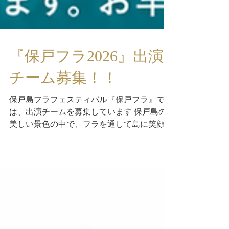
『保戸フラ2026』出演
チーム募集！！
保戸島フラフェスティバル『保戸フラ』で
は、出演チームを募集しています 保戸島の
美しい景色の中で、フラを通して島に笑顔を
届けませんか？ 開催日時：2026年9月27日
（日）11:30〜15:00 会場：保戸島港周辺特
設会場 ＊開催時間は変更となる場合があり
ます 【出演概要】 ・1枠15分（入退場、紹
介含む） ・1〜4名：10,000円 ・5名以降：
2,800円／人追加 ・船往復、昼食付き ・定員
10組（先着順） ＊定員に達し次第、受付を